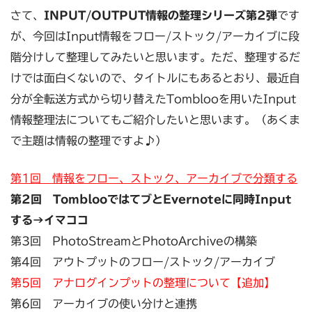
さて、
INPUT/OUTPUT情報の整理シリーズ第2弾
です
が、今回はInput情報をフロー/ストック/アーカイブに段
階分けして整理してみたいと思います。ただ、整理するだ
けでは面白くないので、タイトルにもあるとおり、最近自
分が全転送方式から切り替えたTomblooを用いたInput
情報整理法についてもご紹介したいと思います。（あくま
で主題は情報の整理ですよ♪）
第1回 情報をフロー、ストック、アーカイブで分類する
第2回 TomblooではてブとEvernoteに同時Input
する→イマココ
第3回 PhotoStreamとPhotoArchiveの構築
第4回 アウトプットのフロー/ストック/アーカイブ
第5回 アナログインプットの整理について【追加】
第6回 アーカイブの使い分けと連携