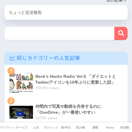
ちょっと近況報告
同じカテゴリーの人気記事
1
Beck’s Hacks Radio Vol.6 「ダイエットと
Twitterアイコンを10年ぶりに更新した話」
158195 views
2
仲間内で写真や動画を共有するのに
「OneDrive」が一番使いやすい
50739 views
ライフハック
サービス
人生
ガジェット
旅/外出
読み物
連載
About
他活動
3