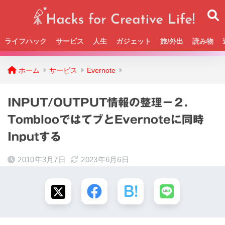
ライフハック
サービス
人生
ガジェット
旅/外出
読み物
Beckの活動＆SNSまとめはこちら
ホーム
サービス
Evernote
INPUT/OUTPUT情報の整理－２．
TomblooではてブとEvernoteに同時
Inputする
2010年3月7日
2023年6月6日