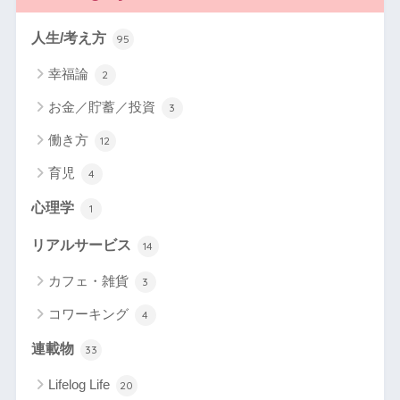
人生/考え方
95
幸福論
2
お金／貯蓄／投資
3
働き方
12
育児
4
心理学
1
リアルサービス
14
カフェ・雑貨
3
コワーキング
4
連載物
33
Lifelog Life
20