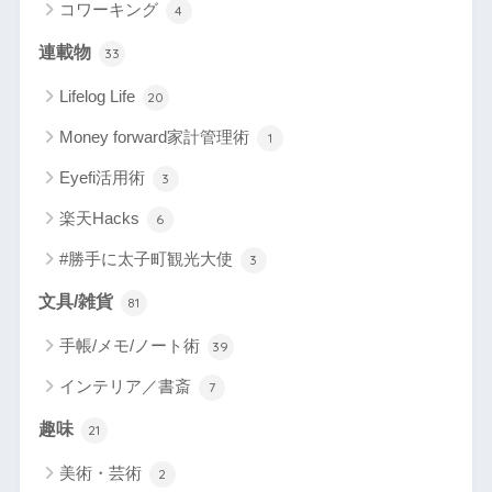
コワーキング
4
連載物
33
Lifelog Life
20
Money forward家計管理術
1
Eyefi活用術
3
楽天Hacks
6
#勝手に太子町観光大使
3
文具/雑貨
81
手帳/メモ/ノート術
39
インテリア／書斎
7
趣味
21
美術・芸術
2