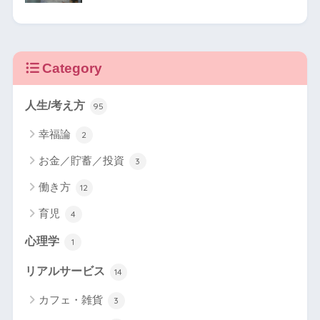
Category
人生/考え方
95
幸福論
2
お金／貯蓄／投資
3
働き方
12
育児
4
心理学
1
リアルサービス
14
カフェ・雑貨
3