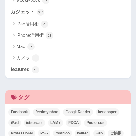
17
ガジェット
107
iPad活用術
4
iPhone活用術
21
Mac
13
カメラ
10
featured
38
タグ
Facebook
feedmyinbox
GoogleReader
Instapaper
iPad
jetstream
LAMY
PDCA
Posterous
Professional
RSS
tombloo
twitter
web
ご挨拶