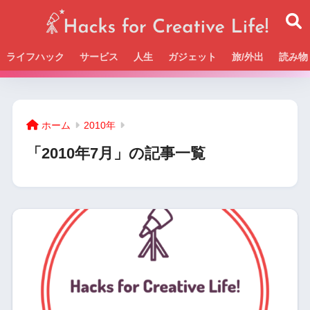
ライフハック
サービス
人生
ガジェット
旅/外出
読み物
Beckの活動＆SNSまとめはこちら
ホーム
2010年
「2010年7月」の記事一覧