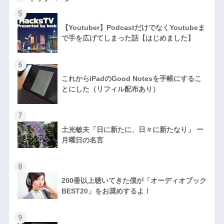
5
【Youtuber】PodcastだけでなくYoutubeま
で手を広げてしまった話【はじめました】
6
これからiPadのGood Notesを手帳にするこ
とにした（リフィル配布あり）
7
土光敏夫「日に新たに、日々に新たなり」 ー
月曜日の名言
8
200冊以上聴いてきた僕が「オーディオブック
BEST20」をお奨めするよ！
9