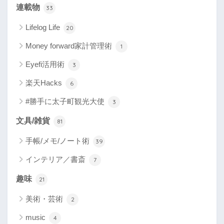
連載物
33
Lifelog Life
20
Money forward家計管理術
1
Eyefi活用術
3
楽天Hacks
6
#勝手に太子町観光大使
3
文具/雑貨
81
手帳/メモ/ノート術
39
インテリア／書斎
7
趣味
21
美術・芸術
2
music
4