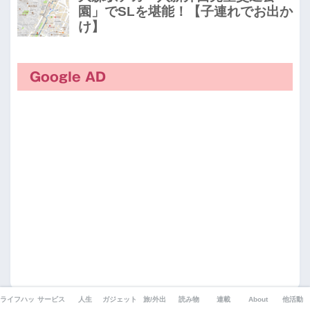
Google AD
ライフハック
サービス
人生
ガジェット
旅/外出
読み物
連載
About
他活動