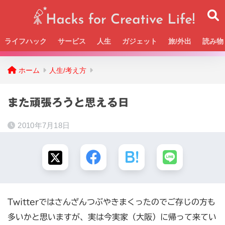
ライフハック
サービス
人生
ガジェット
旅/外出
読み物
Beckの活動＆SNSまとめはこちら
ホーム
人生/考え方
また頑張ろうと思える日
2010年7月18日
Twitterではさんざんつぶやきまくったのでご存じの方も
多いかと思いますが、実は今実家（大阪）に帰って来てい