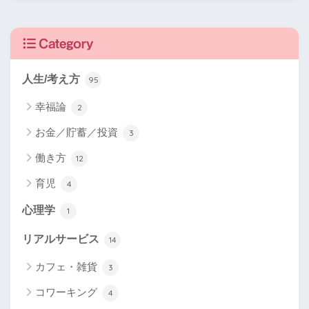
Category
人生/考え方
95
幸福論
2
お金／貯蓄／投資
3
働き方
12
育児
4
心理学
1
リアルサービス
14
カフェ・雑貨
3
コワーキング
4