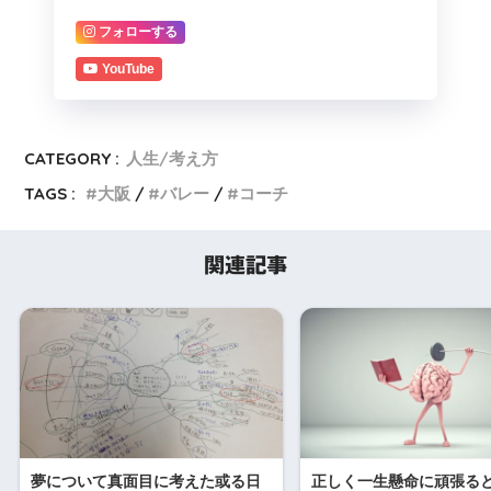
フォローする
YouTube
CATEGORY :
人生/考え方
TAGS :
大阪
バレー
コーチ
関連記事
夢について真面目に考えた或る日
正しく一生懸命に頑張る