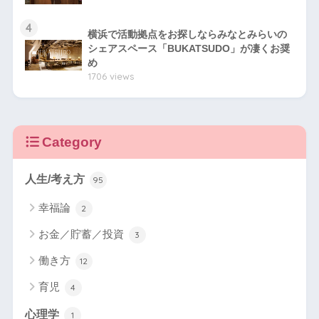
4
横浜で活動拠点をお探しならみなとみらいの
シェアスペース「BUKATSUDO」が凄くお奨
め
1706 views
Category
人生/考え方
95
幸福論
2
お金／貯蓄／投資
3
働き方
12
育児
4
心理学
1