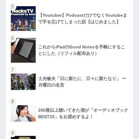
5
【Youtuber】PodcastだけでなくYoutubeま
で手を広げてしまった話【はじめました】
6
これからiPadのGood Notesを手帳にするこ
とにした（リフィル配布あり）
7
土光敏夫「日に新たに、日々に新たなり」 ー
月曜日の名言
8
200冊以上聴いてきた僕が「オーディオブック
BEST20」をお奨めするよ！
9