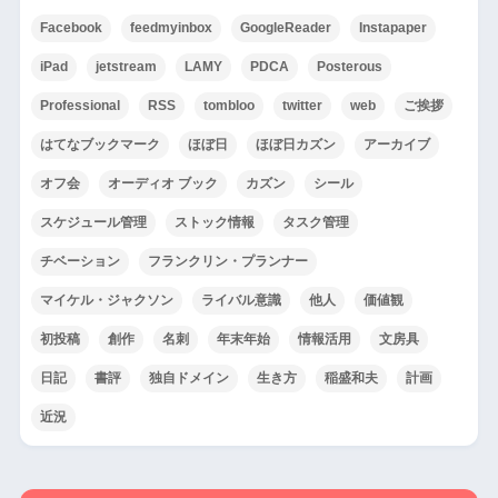
Facebook
feedmyinbox
GoogleReader
Instapaper
iPad
jetstream
LAMY
PDCA
Posterous
Professional
RSS
tombloo
twitter
web
ご挨拶
はてなブックマーク
ほぼ日
ほぼ日カズン
アーカイブ
オフ会
オーディオ ブック
カズン
シール
スケジュール管理
ストック情報
タスク管理
チベーション
フランクリン・プランナー
マイケル・ジャクソン
ライバル意識
他人
価値観
初投稿
創作
名刺
年末年始
情報活用
文房具
日記
書評
独自ドメイン
生き方
稲盛和夫
計画
近況