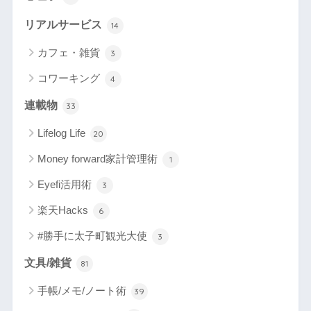
リアルサービス
14
カフェ・雑貨
3
コワーキング
4
連載物
33
Lifelog Life
20
Money forward家計管理術
1
Eyefi活用術
3
楽天Hacks
6
#勝手に太子町観光大使
3
文具/雑貨
81
手帳/メモ/ノート術
39