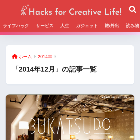
ライフハック
サービス
人生
ガジェット
旅/外出
読み物
Beckの活動＆SNSまとめはこちら
ホーム
2014年
「2014年12月」の記事一覧