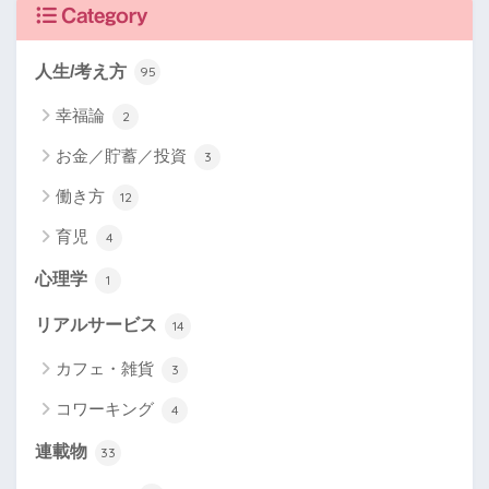
Category
人生/考え方
95
幸福論
2
お金／貯蓄／投資
3
働き方
12
育児
4
心理学
1
リアルサービス
14
カフェ・雑貨
3
コワーキング
4
連載物
33