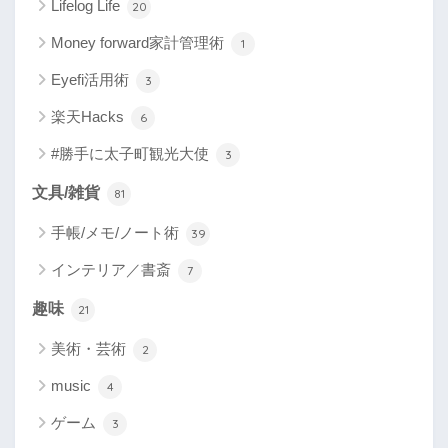
Lifelog Life
20
Money forward家計管理術
1
Eyefi活用術
3
楽天Hacks
6
#勝手に太子町観光大使
3
文具/雑貨
81
手帳/メモ/ノート術
39
インテリア／書斎
7
趣味
21
美術・芸術
2
music
4
ゲーム
3