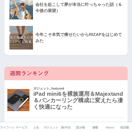
会社を起こして夢が本当に叶っちゃった話（＆
今後の展望）
今年こそ本気で痩せたいからRIZAPをはじめて
みた
週間ランキング
ライフハック
サービス
人生
ガジェット
旅/外出
読み物
連載
About
他活動