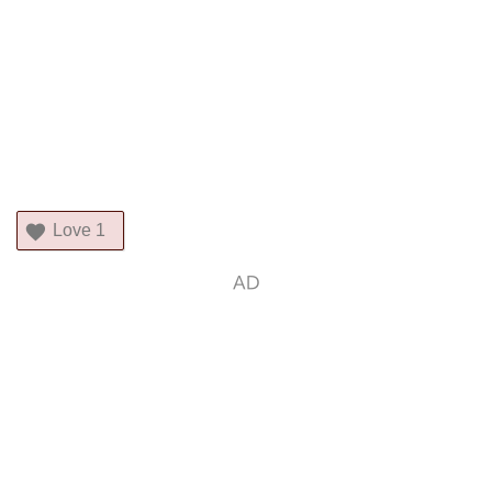
Love
1
AD