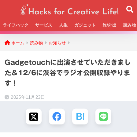
ライフハック
サービス
人生
ガジェット
旅/外出
読み物
Beckの活動＆SNSまとめはこちら
ホーム
読み物
お知らせ
Gadgetouchに出演させていただきまし
た＆12/6に渋谷でラジオ公開収録やりま
す！
2025年11月23日