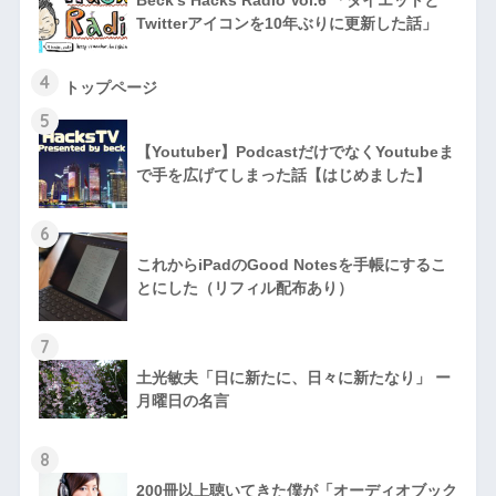
Twitterアイコンを10年ぶりに更新した話」
4
トップページ
5
【Youtuber】PodcastだけでなくYoutubeま
で手を広げてしまった話【はじめました】
6
これからiPadのGood Notesを手帳にするこ
とにした（リフィル配布あり）
7
土光敏夫「日に新たに、日々に新たなり」 ー
月曜日の名言
8
200冊以上聴いてきた僕が「オーディオブック