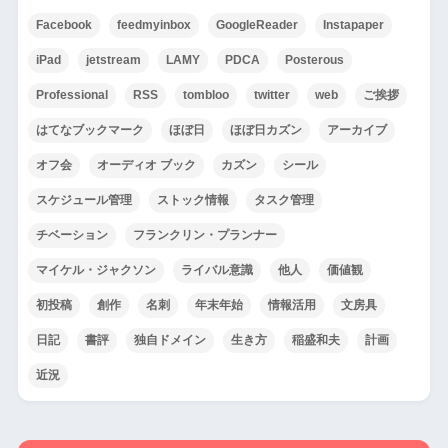
Facebook
feedmyinbox
GoogleReader
Instapaper
iPad
jetstream
LAMY
PDCA
Posterous
Professional
RSS
tombloo
twitter
web
ご挨拶
はてなブックマーク
ほぼ日
ほぼ日カズン
アーカイブ
オフ会
オーディオ ブック
カズン
シール
スケジュール管理
ストック情報
タスク管理
チベーション
フランクリン・プランナー
マイケル・ジャクソン
ライバル意識
他人
価値観
初投稿
創作
名刺
年末年始
情報活用
文房具
日記
書評
独自ドメイン
生き方
稲盛和夫
計画
近況