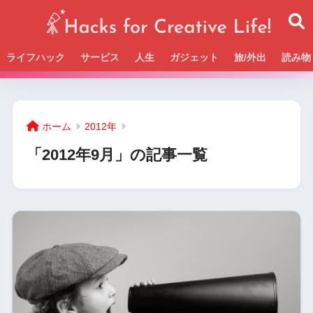
ライフハック
サービス
人生
ガジェット
旅/外出
読み物
Beckの活動＆SNSまとめはこちら
ホーム
2012年
「2012年9月」の記事一覧