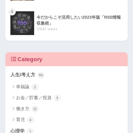
4
今だからこそ活用したい2023年版「RSS情報
収集術」
12861 views
Category
人生/考え方
95
幸福論
2
お金／貯蓄／投資
3
働き方
12
育児
4
心理学
1