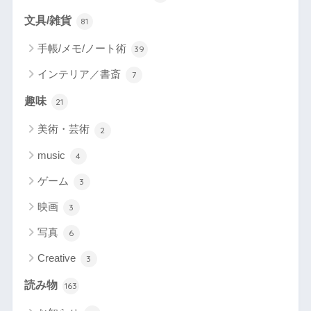
文具/雑貨
81
手帳/メモ/ノート術
39
インテリア／書斎
7
趣味
21
美術・芸術
2
music
4
ゲーム
3
映画
3
写真
6
Creative
3
読み物
163