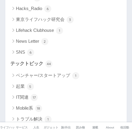
Hacks_Radio
6
東京ライフハック研究会
3
Lifehack Clubhouse
1
News Letter
2
SNS
6
テックトピック
44
ベンチャー/スタートアップ
1
起業
5
IT関連
17
Mobile系
18
トラブル解決
1
ライフハック
サービス
人生
ガジェット
旅/外出
読み物
連載
About
他活動
Wordpress Tips
3