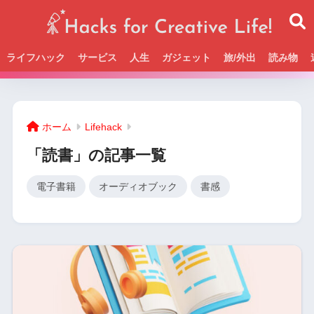
ライフハック
サービス
人生
ガジェット
旅/外出
読み物
Beckの活動＆SNSまとめはこちら
ホーム
Lifehack
「読書」の記事一覧
電子書籍
オーディオブック
書感