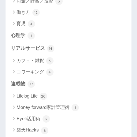
お金／貯蓄／投資
3
働き方
12
育児
4
心理学
1
リアルサービス
14
カフェ・雑貨
3
コワーキング
4
連載物
33
Lifelog Life
20
Money forward家計管理術
1
Eyefi活用術
3
楽天Hacks
6