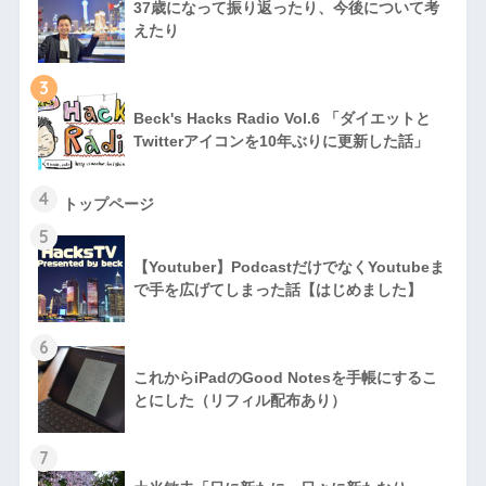
37歳になって振り返ったり、今後について考
えたり
3
Beck's Hacks Radio Vol.6 「ダイエットと
Twitterアイコンを10年ぶりに更新した話」
4
トップページ
5
【Youtuber】PodcastだけでなくYoutubeま
で手を広げてしまった話【はじめました】
6
これからiPadのGood Notesを手帳にするこ
とにした（リフィル配布あり）
7