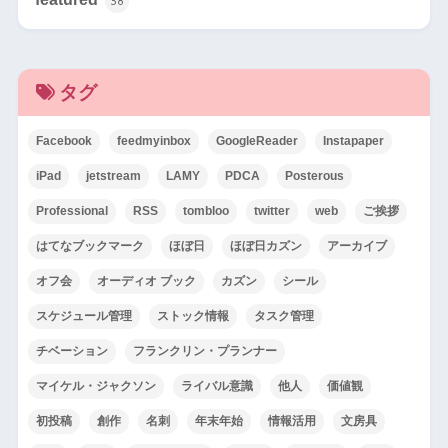
38
タグ
Facebook
feedmyinbox
GoogleReader
Instapaper
iPad
jetstream
LAMY
PDCA
Posterous
Professional
RSS
tombloo
twitter
web
ご挨拶
はてなブックマーク
ほぼ日
ほぼ日カズン
アーカイブ
オフ会
オーディオ ブック
カズン
シール
スケジュール管理
ストック情報
タスク管理
チベーション
フランクリン・プランナー
マイケル・ジャクソン
ライバル意識
他人
価値観
初投稿
創作
名刺
年末年始
情報活用
文房具