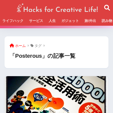
ライフハック
サービス
人生
ガジェット
旅/外出
読み物
Beckの活動＆SNSまとめはこちら
ホーム
タグ
「Posterous」の記事一覧