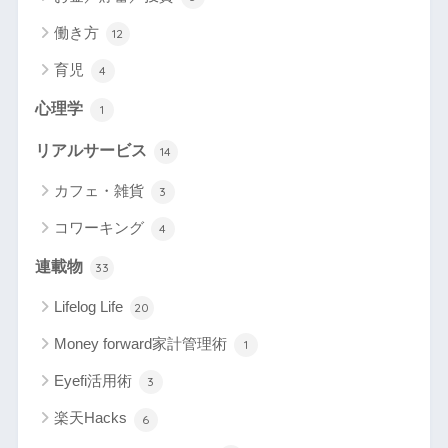
働き方
12
育児
4
心理学
1
リアルサービス
14
カフェ・雑貨
3
コワーキング
4
連載物
33
Lifelog Life
20
Money forward家計管理術
1
Eyefi活用術
3
楽天Hacks
6