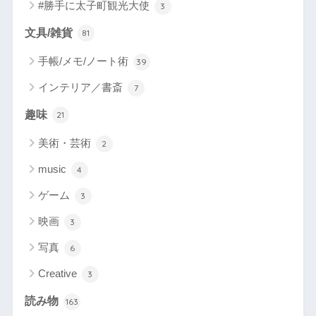
#勝手に太子町観光大使
3
文具/雑貨
81
手帳/メモ/ノート術
39
インテリア／書斎
7
趣味
21
美術・芸術
2
music
4
ゲーム
3
映画
3
写真
6
Creative
3
読み物
163