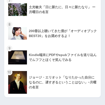
7
土光敏夫「日に新たに、日々に新たなり」 ー
月曜日の名言
8
200冊以上聴いてきた僕が「オーディオブック
BEST20」をお奨めするよ！
9
Kindle端末にPDFやepubファイルを送り込ん
でムフフとほくそ笑んでみる
10
ジョージ・エリオット「なりたかった自分に
なるのに、遅すぎるということはない」−月曜
の名言