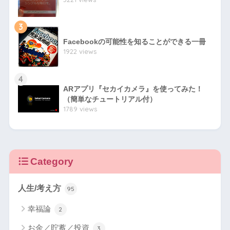
3
Facebookの可能性を知ることができる一冊
1922 views
4
ARアプリ『セカイカメラ』を使ってみた！
（簡単なチュートリアル付）
1789 views
Category
人生/考え方
95
幸福論
2
お金／貯蓄／投資
3