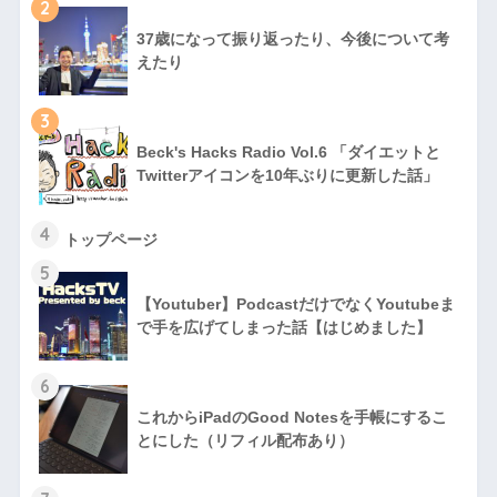
2
37歳になって振り返ったり、今後について考
えたり
3
Beck's Hacks Radio Vol.6 「ダイエットと
Twitterアイコンを10年ぶりに更新した話」
4
トップページ
5
【Youtuber】PodcastだけでなくYoutubeま
で手を広げてしまった話【はじめました】
6
これからiPadのGood Notesを手帳にするこ
とにした（リフィル配布あり）