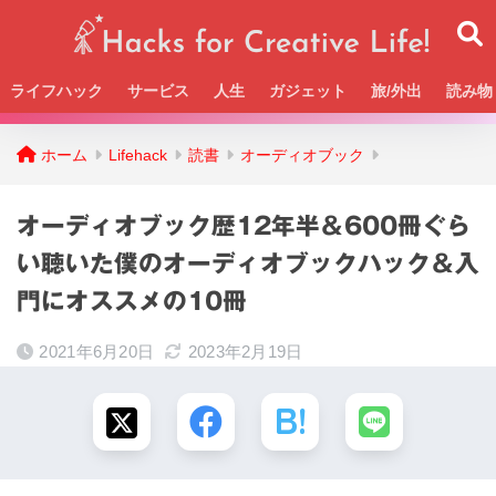
ライフハック
サービス
人生
ガジェット
旅/外出
読み物
Beckの活動＆SNSまとめはこちら
ホーム
Lifehack
読書
オーディオブック
オーディオブック歴12年半＆600冊ぐら
い聴いた僕のオーディオブックハック＆入
門にオススメの10冊
2021年6月20日
2023年2月19日