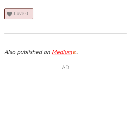
Love
0
Also published on
Medium
.
AD