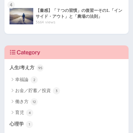
4
【書感】「７つの習慣」の復習ーその1.「イン
サイド・アウト」と「農場の法則」
3664 views
Category
人生/考え方
95
幸福論
2
お金／貯蓄／投資
3
働き方
12
育児
4
心理学
1