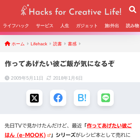
ライフハック
サービス
人生
ガジェット
旅/外出
読み物
Beckの活動＆SNSまとめはこちら
ホーム
Lifehack
読書
書感
作ってあげたい彼ご飯が気になるぞ
2009年5月11日
2018年1月6日
先日TVで見かけたんだけど、最近
「
作ってあげたい彼ご
はん (e-MOOK)
」シリーズ
がレシピ本として売れに