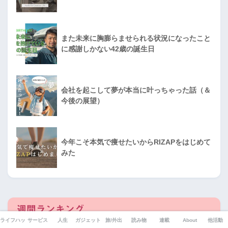
また未来に胸膨らませられる状況になったこと
に感謝しかない42歳の誕生日
会社を起こして夢が本当に叶っちゃった話（＆
今後の展望）
今年こそ本気で痩せたいからRIZAPをはじめて
みた
週間ランキング
ライフハック
サービス
人生
ガジェット
旅/外出
読み物
連載
About
他活動