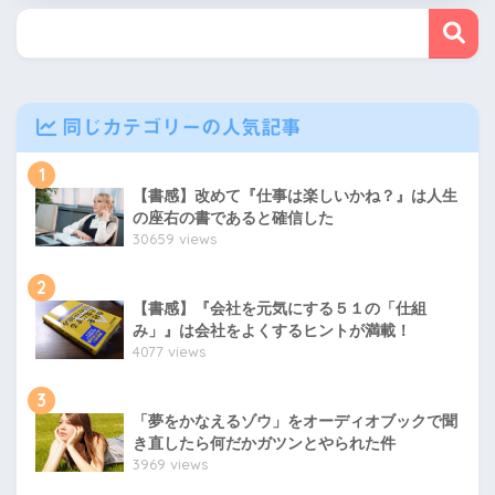
同じカテゴリーの人気記事
1
【書感】改めて『仕事は楽しいかね？』は人生
の座右の書であると確信した
30659 views
2
【書感】『会社を元気にする５１の「仕組
み」』は会社をよくするヒントが満載！
4077 views
3
「夢をかなえるゾウ」をオーディオブックで聞
き直したら何だかガツンとやられた件
3969 views