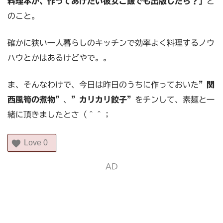
料理本か、作ってあげたい彼女ご飯でも出版したら？」
と
のこと。
確かに狭い一人暮らしのキッチンで効率よく料理するノウ
ハウとかはあるけどやで。。
ま、そんなわけで、今日は昨日のうちに作っておいた
”関
西風筍の煮物”
、
”カリカリ餃子”
をチンして、素麺と一
緒に頂きましたとさ（＾＾；
Love
0
AD