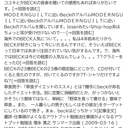
コユキとかBECKの音楽を聴いての感想もあればありがたいで
す。[⇒回答を読む]
ＭＯＤＥＲＮＧＵＩＬＴに近いBeckのアルバムＭＯＤＥＲＮＧＵ
ＩＬＴに近いBeckのアルバムＭＯＤＥＲＮＧＵＩＬＴに近い
Beckのアルバムを探しています。loserみたいなhip-hop系は
ちょっと耳が受け付けないので･･･[⇒回答を読む]
海外でのBECK人気について。。。。私は4年前あたりから
BECKが好きになって今にいたるんですけど、そういえばBECK
って日本ではあまり注目されていない気がするんです。で、海外
ではBECKは今どの程度の人気なんでしょう。。。??グラミーを
とったO[⇒回答を読む]
BECKの23巻BECKの23巻の限定版にどこかで、CDが付いて
くると見たのですが、付いてくるのですか?T-シャツだけですよ
ね?[⇒回答を読む]
草食男子-「草食ダイエットのススメ」とは?勝手にbeckが命名
したダイエット手法。別に恋愛に消極的だとか、がっつかないと
かそういう意味ではなく、単純に 「野菜を食って痩せる」意味で
草食 。また、 一人暮らしの男子(もしくはその彼女)をターゲット
にしているので男子 。まぁ、beckはどっちかっつ[記事全文]
書評-仕事頭がよくなるアウトプット勉強法仕事頭がよくなるアウ
トプット勉強法 増永 寛之 サンマーク出版 ( 2009-03-16 )