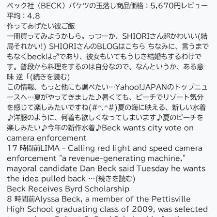
ベック社（BECK）バケツの玉落し商品価格：5,670円レビュー
平均：4.8
作ってあげたい彼ご飯
一冊買ってみようかしら。っつーか、SHIORIさん超かわいい(結
局それかい!) SHIORIさんのBLOGはこちら ちなみに、言うまで
もなくbeckは♂であり、彼女もいてもうじき結婚もするわけで
す。普段から料理をするのは自分なので、なんというか、ある意
味 逆「(続きを読む)
この情報、もっと他にも調べたい…Yahoo!JAPANのトップニュ
ースへ…夏がやってきました♪暑くても、ビーチでリゾート気分
を感じて楽しみたいですね(#^.^#)夏の海に映える、新しい水着
♪洋服のように、何着も欲しくなってしまいます♪夏のビーチを
楽しみたい♪今年の新作水着♪Beck wants city vote on
camera enforcement
‎17 時間前‎LIMA – Calling red light and speed camera
enforcement "a revenue-generating machine,"
mayoral candidate Dan Beck said Tuesday he wants
the idea pulled back …(続きを読む)
Beck Receives Byrd Scholarship
‎8 時間前‎Alyssa Beck, a member of the Pettisville
High School graduating class of 2009, was selected