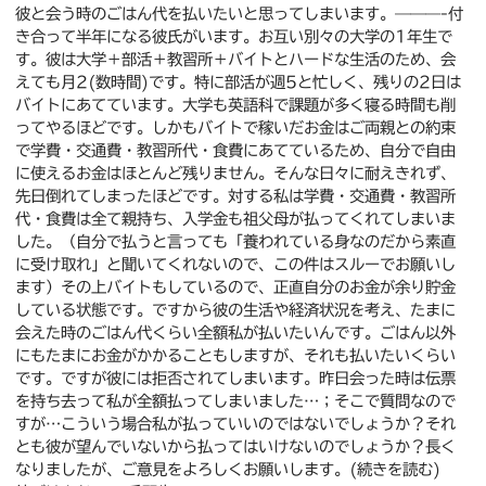
彼と会う時のごはん代を払いたいと思ってしまいます。———-付
き合って半年になる彼氏がいます。お互い別々の大学の1年生で
す。彼は大学＋部活＋教習所＋バイトとハードな生活のため、会
えても月2(数時間)です。特に部活が週5と忙しく、残りの2日は
バイトにあてています。大学も英語科で課題が多く寝る時間も削
ってやるほどです。しかもバイトで稼いだお金はご両親との約束
で学費・交通費・教習所代・食費にあてているため、自分で自由
に使えるお金はほとんど残りません。そんな日々に耐えきれず、
先日倒れてしまったほどです。対する私は学費・交通費・教習所
代・食費は全て親持ち、入学金も祖父母が払ってくれてしまいま
した。（自分で払うと言っても「養われている身なのだから素直
に受け取れ」と聞いてくれないので、この件はスルーでお願いし
ます）その上バイトもしているので、正直自分のお金が余り貯金
している状態です。ですから彼の生活や経済状況を考え、たまに
会えた時のごはん代くらい全額私が払いたいんです。ごはん以外
にもたまにお金がかかることもしますが、それも払いたいくらい
です。ですが彼には拒否されてしまいます。昨日会った時は伝票
を持ち去って私が全額払ってしまいました…；そこで質問なので
すが…こういう場合私が払っていいのではないでしょうか？それ
とも彼が望んでいないから払ってはいけないのでしょうか？長く
なりましたが、ご意見をよろしくお願いします。(続きを読む)