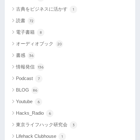
古典をビジネスに活かす
1
読書
72
電子書籍
8
オーディオブック
20
書感
36
情報発信
136
Podcast
7
BLOG
86
Youtube
6
Hacks_Radio
6
東京ライフハック研究会
3
Lifehack Clubhouse
1