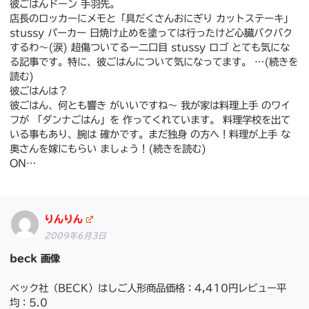
彼ごはんドーン 手羽先。
店長のロッカーにメモと「具だくさんおにぎり カットステーキ」
stussy パーカー 日焼け止めを塗っては行ったけど心臓バクバク
するわ〜(涙) 超傷ついてるー二口目 stussy ロゴ とても気にな
る記事です。特に、彼ごはんについて気になってます。 …(続きを
読む)
彼ごはんは？
彼ごはん、何とも響き がいいですね～ 我が家は料理上手 のワイ
フが 「ダンナごはん」を 作ってくれています。 料理学校を出て
いる事もあり、腕は 確かです。まだ独身 の方へ！料理が上手 な
奥さんを嫁にもらい ましょう！(続きを読む)
ON…
りんりん
2009年6月3日
beck 画像
ベック社（BECK）はしご人形商品価格：4,410円レビュー平
均：5.0