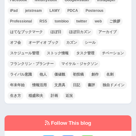
Facebook
feedmyinbox
GoogleReader
Instapaper
iPad
jetstream
LAMY
PDCA
Posterous
Professional
RSS
tombloo
twitter
web
ご挨拶
はてなブックマーク
ほぼ日
ほぼ日カズン
アーカイブ
オフ会
オーディオ ブック
カズン
シール
スケジュール管理
ストック情報
タスク管理
チベーション
フランクリン・プランナー
マイケル・ジャクソン
ライバル意識
他人
価値観
初投稿
創作
名刺
年末年始
情報活用
文房具
日記
書評
独自ドメイン
生き方
稲盛和夫
計画
近況
Follow This blog