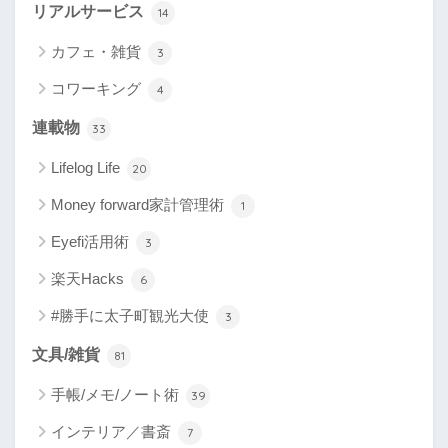
リアルサービス
14
カフェ・雑貨
3
コワーキング
4
連載物
33
Lifelog Life
20
Money forward家計管理術
1
Eyefi活用術
3
楽天Hacks
6
#勝手に太子町観光大使
3
文具/雑貨
81
手帳/メモ/ノート術
39
インテリア／書斎
7