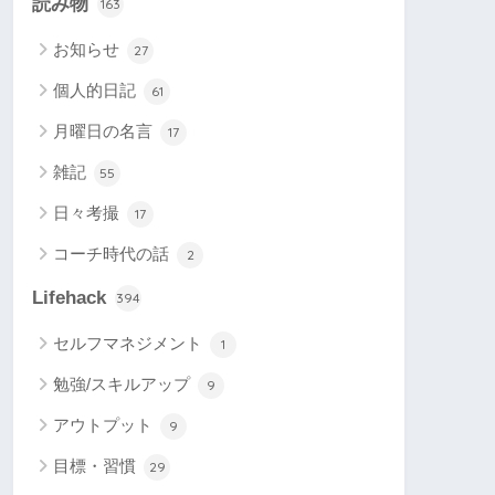
読み物
163
お知らせ
27
個人的日記
61
月曜日の名言
17
雑記
55
日々考撮
17
コーチ時代の話
2
Lifehack
394
セルフマネジメント
1
勉強/スキルアップ
9
アウトプット
9
目標・習慣
29