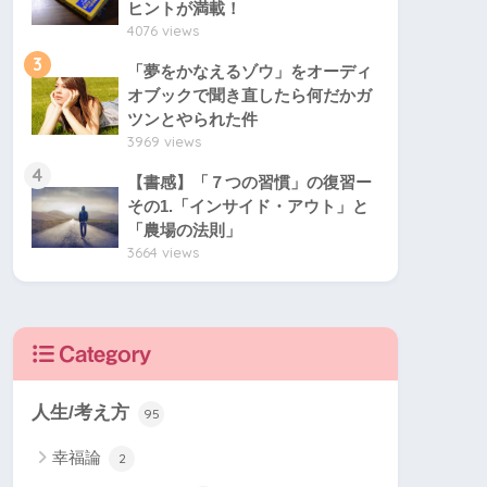
ヒントが満載！
4076 views
3
「夢をかなえるゾウ」をオーディ
オブックで聞き直したら何だかガ
ツンとやられた件
3969 views
4
【書感】「７つの習慣」の復習ー
その1.「インサイド・アウト」と
「農場の法則」
3664 views
Category
人生/考え方
95
幸福論
2