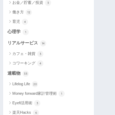
お金／貯蓄／投資
3
働き方
12
育児
4
心理学
1
リアルサービス
14
カフェ・雑貨
3
コワーキング
4
連載物
33
Lifelog Life
20
Money forward家計管理術
1
Eyefi活用術
3
楽天Hacks
6