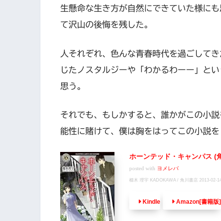
生懸命な生き方が自然にできていた様にも
て沢山の後悔を残した。
人それぞれ、色んな青春時代を過ごしてき
じたノスタルジーや「わかるわーー」とい
思う。
それでも、もしかすると、誰かがこの小説
能性に賭けて、僕は胸をはってこの小説を
ホーンテッド・キャンパス (角川
posted with
ヨメレバ
櫛木 理宇 KADOKAWA / 角川書店 2013-02-1
Kindle
Amazon[書籍版]