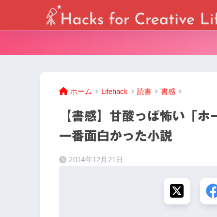
ホーム
Lifehack
読書
書感
【書感】甘酸っぱ怖い「ホ
一番面白かった小説
2014年12月21日