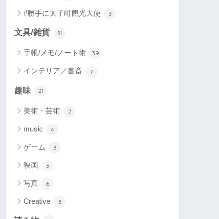
#勝手に太子町観光大使
3
文具/雑貨
81
手帳/メモ/ノート術
39
インテリア／書斎
7
趣味
21
美術・芸術
2
music
4
ゲーム
3
映画
3
写真
6
Creative
3