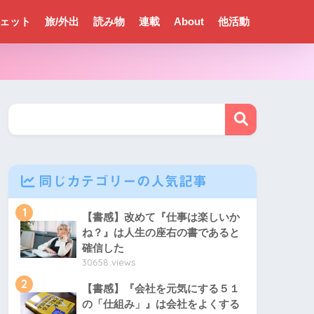
ェット
旅/外出
読み物
連載
About
他活動
同じカテゴリーの人気記事
1
【書感】改めて『仕事は楽しいか
ね？』は人生の座右の書であると
確信した
30658 views
2
【書感】『会社を元気にする５１
の「仕組み」』は会社をよくする