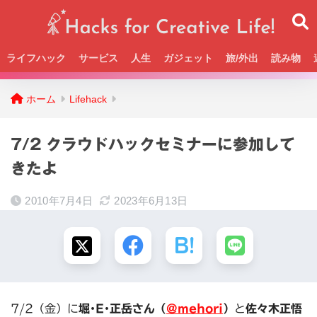
ライフハック
サービス
人生
ガジェット
旅/外出
読み物
Beckの活動＆SNSまとめはこちら
ホーム
Lifehack
7/2 クラウドハックセミナーに参加して
きたよ
2010年7月4日
2023年6月13日
7/2（金）に
堀･E･正岳さん（
@mehori
）
と
佐々木正悟