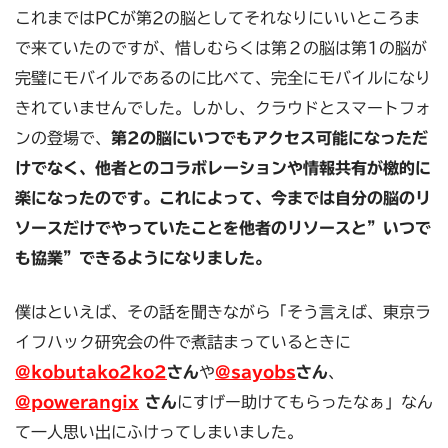
これまではPCが第2の脳としてそれなりにいいところま
で来ていたのですが、惜しむらくは第２の脳は第1の脳が
完璧にモバイルであるのに比べて、完全にモバイルになり
きれていませんでした。しかし、クラウドとスマートフォ
ンの登場で、
第2の脳にいつでもアクセス可能になっただ
けでなく、他者とのコラボレーションや情報共有が檄的に
楽になったのです。これによって、今までは自分の脳のリ
ソースだけでやっていたことを他者のリソースと”いつで
も協業”できるようになりました。
僕はといえば、その話を聞きながら「そう言えば、東京ラ
イフハック研究会の件で煮詰まっているときに
@kobutako2ko2
さん
や
@sayobs
さん
、
@powerangix
さん
にすげー助けてもらったなぁ」なん
て一人思い出にふけってしまいました。