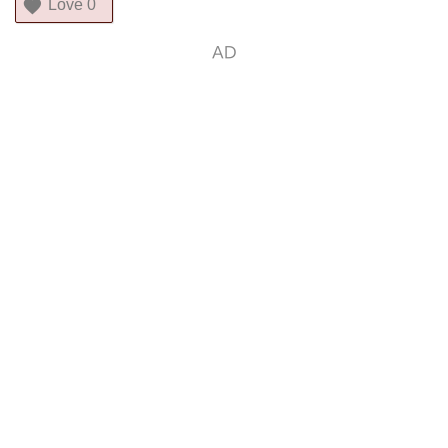
Love
0
AD