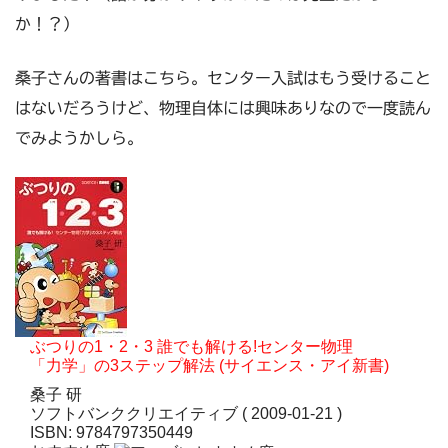
か！？）
桑子さんの著書はこちら。センター入試はもう受けること
はないだろうけど、物理自体には興味ありなので一度読ん
でみようかしら。
ぶつりの1・2・3 誰でも解ける!センター物理
「力学」の3ステップ解法 (サイエンス・アイ新書)
桑子 研
ソフトバンククリエイティブ ( 2009-01-21 )
ISBN: 9784797350449