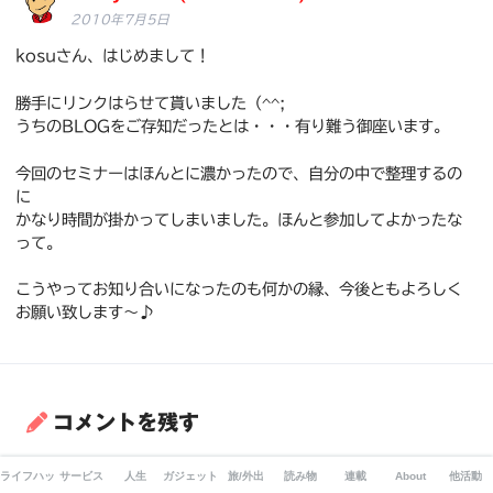
2010年7月5日
kosuさん、はじめまして！
勝手にリンクはらせて貰いました（^^;
うちのBLOGをご存知だったとは・・・有り難う御座います。
今回のセミナーはほんとに濃かったので、自分の中で整理するの
に
かなり時間が掛かってしまいました。ほんと参加してよかったな
って。
こうやってお知り合いになったのも何かの縁、今後ともよろしく
お願い致します〜♪
コメントを残す
メールアドレスが公開されることはありません。
※
が付いて
ライフハック
サービス
人生
ガジェット
旅/外出
読み物
連載
About
他活動