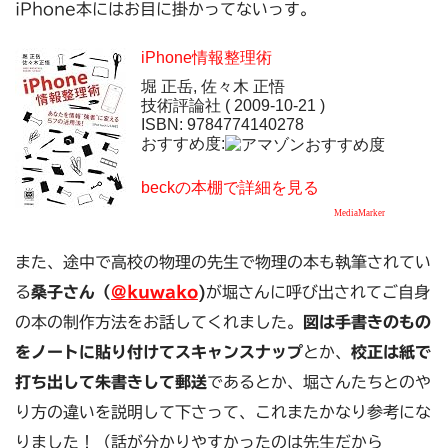
iPhone本にはお目に掛かってないっす。
iPhone情報整理術
堀 正岳, 佐々木 正悟
技術評論社 ( 2009-10-21 )
ISBN: 9784774140278
おすすめ度:
beckの本棚で詳細を見る
MediaMarker
また、途中で高校の物理の先生で物理の本も執筆されてい
る
桑子さん（
@kuwako
)
が堀さんに呼び出されてご自身
の本の制作方法をお話してくれました。
図は手書きのもの
をノートに貼り付けてスキャンスナップ
とか、
校正は紙で
打ち出して朱書きして郵送
であるとか、堀さんたちとのや
り方の違いを説明して下さって、これまたかなり参考にな
りました！（話が分かりやすかったのは先生だから