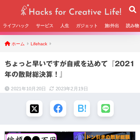
ライフハック
サービス
人生
ガジェット
旅/外出
読み物
Beckの活動＆SNSまとめはこちら
ホーム
Lifehack
ちょっと早いですが自戒を込めて『2021
年の散財総決算！』
2021年10月20日
2023年2月19日