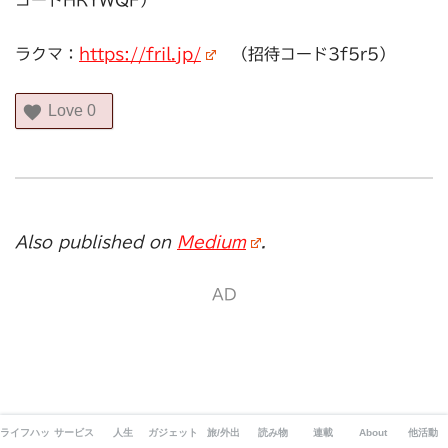
コードHRYWQF）
ラクマ：
https://fril.jp/
（招待コード3f5r5）
Love
0
Also published on
Medium
.
AD
ライフハック
サービス
人生
ガジェット
旅/外出
読み物
連載
About
他活動