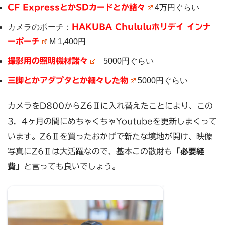
CF ExpressとかSDカードとか諸々
4万円ぐらい
カメラのポーチ：
HAKUBA Chululuホリデイ インナ
ーポーチ
M 1,400円
撮影用の照明機材諸々
5000円ぐらい
三脚とかアダプタとか細々した物
5000円ぐらい
カメラをD800からZ6Ⅱに入れ替えたことにより、この
3，4ヶ月の間にめちゃくちゃYoutubeを更新しまくって
います。Z6Ⅱを買ったおかげで新たな境地が開け、映像
写真にZ6Ⅱは大活躍なので、基本この散財も
「必要経
費」
と言っても良いでしょう。