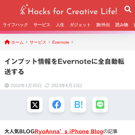
ライフハック
サービス
人生
ガジェット
旅/外出
読み物
Beckの活動＆SNSまとめはこちら
ホーム
サービス
Evernote
インプット情報をEvernoteに全自動転
送する
2010年1月30日
2023年6月13日
大人気BLOG
RyoAnna’s iPhone Blog
の記事