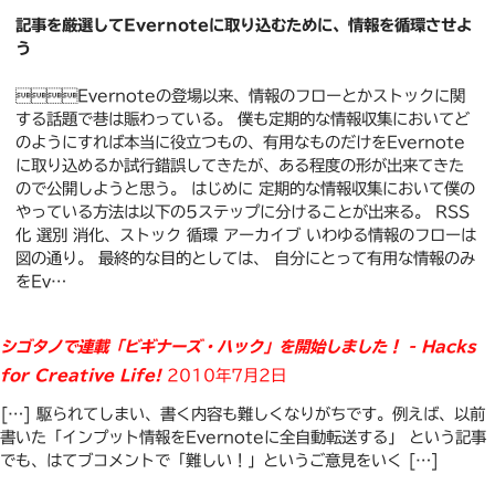
記事を厳選してEvernoteに取り込むために、情報を循環させよ
う
Evernoteの登場以来、情報のフローとかストックに関
する話題で巷は賑わっている。 僕も定期的な情報収集においてど
のようにすれば本当に役立つもの、有用なものだけをEvernote
に取り込めるか試行錯誤してきたが、ある程度の形が出来てきた
ので公開しようと思う。 はじめに 定期的な情報収集において僕の
やっている方法は以下の5ステップに分けることが出来る。 RSS
化 選別 消化、ストック 循環 アーカイブ いわゆる情報のフローは
図の通り。 最終的な目的としては、 自分にとって有用な情報のみ
をEv…
シゴタノで連載「ビギナーズ・ハック」を開始しました！ - Hacks
for Creative Life!
2010年7月2日
[…] 駆られてしまい、書く内容も難しくなりがちです。例えば、以前
書いた「インプット情報をEvernoteに全自動転送する」 という記事
でも、はてブコメントで「難しい！」というご意見をいく […]