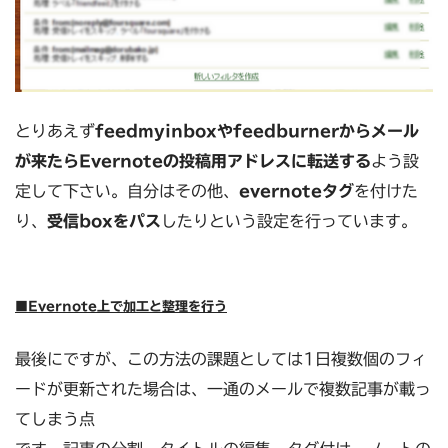
とりあえず
feedmyinboxやfeedburnerからメール
が来たらEvernoteの投稿用アドレスに転送する
よう設
定して下さい。自分はその他、
evernoteタグ
を付けた
り、
受信boxをパス
したりという設定を行っています。
■Evernote上で加工と整理を行う
最後にですが、この方法の課題としては1日複数個のフィ
ードが更新された場合は、一通のメールで複数記事が載っ
てしまう点