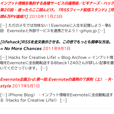
インプット情報を集約する各種サービスの連携術／ビギナーズ・ハック
第20回 - 迷ったらここ読んどけ。『RSSフィード配信スタンド』[月
間6万PV達成!!]
2010年11月23日
[…] ただのメモでは勿体ない！Evernoteに人生を記憶しよう－第6
回 Evernoteと外部サービスを連携させよう！-gihyo.jp […]
[lifehack]RSSを全文表示させる、この世でもっとも簡単な方法。
« No More Chances
2011年9月1日
[…] Hacks for Creative Life! » Blog Archive » インプット情
報をEvernoteに全自動転送する@beck1240さんが詳しい記事を書
いてくださっています。 […]
Evernote企画3rd:第一回:Evernoteの運用の７原則（上） – R-
style
2017年5月1日
[…] iPhone Blog） ・インプット情報をEvernoteに全自動転送す
る（Hacks for Creative Life!） […]