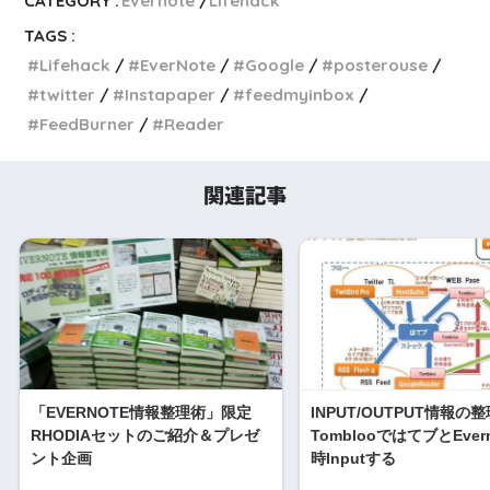
CATEGORY :
Evernote
Lifehack
TAGS :
Lifehack
EverNote
Google
posterouse
twitter
Instapaper
feedmyinbox
FeedBurner
Reader
関連記事
「EVERNOTE情報整理術」限定
INPUT/OUTPUT情報の
RHODIAセットのご紹介＆プレゼ
TomblooではてブとEver
ント企画
時Inputする