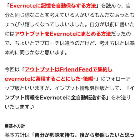
「
Evernoteに記憶を自動保存する方法
」
を読んで、自
分と同じ様なことを考えている人がいるもんだなぁっとち
ょっぴり嬉しくなってしまいました。自分が以前に書いた
のは
アウトプットをEvernoteにまとめる方法
だったの
で、ちょいとアプローチは違うのだけど、考え方はとは基
本的に同じかなと思います。
今回は
「
アウトプットはFriendFeedで集約し
evernoteに蓄積することにした-後編-
」
のフォローア
ップ版といいますか、インプット情報処理版として、
「イ
ンプット情報をEvernoteに全自動転送する」
をお送り
いたします♪
■基本方針
基本方針は
「自分が興味を持ち、後から参照したいと思っ