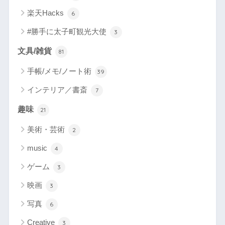
楽天Hacks
6
#勝手に太子町観光大使
3
文具/雑貨
81
手帳/メモ/ノート術
39
インテリア／書斎
7
趣味
21
美術・芸術
2
music
4
ゲーム
3
映画
3
写真
6
Creative
3