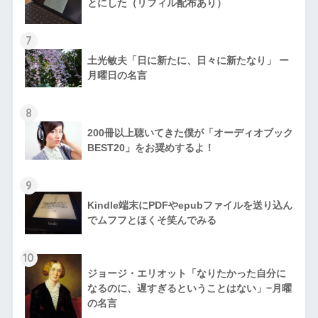
とにした（リフィル配布あり）
7
土光敏夫「日に新たに、日々に新たなり」 ー
月曜日の名言
8
200冊以上聴いてきた僕が「オーディオブック
BEST20」をお奨めするよ！
9
Kindle端末にPDFやepubファイルを送り込ん
でムフフとほくそ笑んでみる
10
ジョージ・エリオット「なりたかった自分に
なるのに、遅すぎるということはない」−月曜
の名言