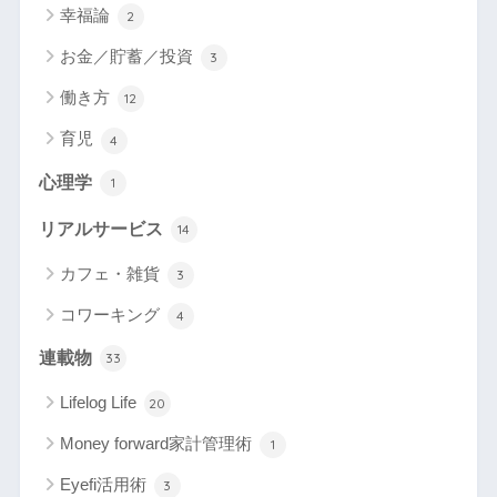
幸福論
2
お金／貯蓄／投資
3
働き方
12
育児
4
心理学
1
リアルサービス
14
カフェ・雑貨
3
コワーキング
4
連載物
33
Lifelog Life
20
Money forward家計管理術
1
Eyefi活用術
3