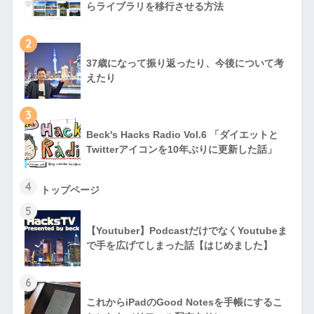
らライブラリを移行させる方法
2
37歳になって振り返ったり、今後について考
えたり
3
Beck's Hacks Radio Vol.6 「ダイエットと
Twitterアイコンを10年ぶりに更新した話」
4
トップページ
5
【Youtuber】PodcastだけでなくYoutubeま
で手を広げてしまった話【はじめました】
6
これからiPadのGood Notesを手帳にするこ