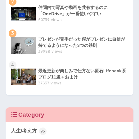
2
仲間内で写真や動画を共有するのに
「OneDrive」が一番使いやすい
50739 views
3
プレゼンが苦手だった僕がプレゼンに自信が
持てるようになった3つの鉄則
39988 views
4
最近更新が楽しみで仕方ない原石Lifehack系
ブログ11選＋おまけ
37837 views
Category
人生/考え方
95