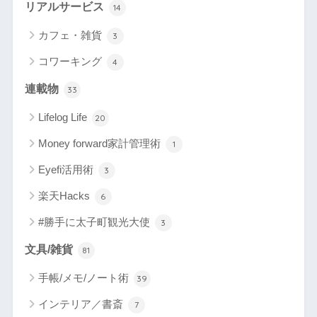
リアルサービス
14
カフェ・雑貨
3
コワーキング
4
連載物
33
Lifelog Life
20
Money forward家計管理術
1
Eyefi活用術
3
楽天Hacks
6
#勝手に太子町観光大使
3
文具/雑貨
81
手帳/メモ/ノート術
39
インテリア／書斎
7