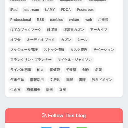
iPad
jetstream
LAMY
PDCA
Posterous
Professional
RSS
tombloo
twitter
web
ご挨拶
はてなブックマーク
ほぼ日
ほぼ日カズン
アーカイブ
オフ会
オーディオ ブック
カズン
シール
スケジュール管理
ストック情報
タスク管理
チベーション
フランクリン・プランナー
マイケル・ジャクソン
ライバル意識
他人
価値観
初投稿
創作
名刺
年末年始
情報活用
文房具
日記
書評
独自ドメイン
生き方
稲盛和夫
計画
近況
Follow This blog