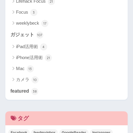
Lifehack Focus
21
Focus
3
weeklybeck
17
ガジェット
107
iPad活用術
4
iPhone活用術
21
Mac
13
カメラ
10
featured
38
タグ
Facebook
feedmyinbox
GoogleReader
Instapaper