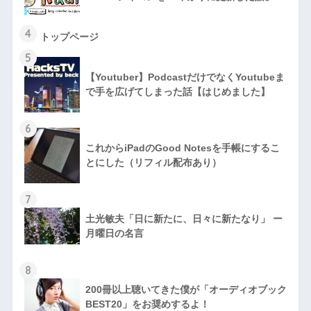
4
トップページ
5
【Youtuber】PodcastだけでなくYoutubeま
で手を広げてしまった話【はじめました】
6
これからiPadのGood Notesを手帳にするこ
とにした（リフィル配布あり）
7
土光敏夫「日に新たに、日々に新たなり」 ー
月曜日の名言
8
200冊以上聴いてきた僕が「オーディオブック
BEST20」をお奨めするよ！