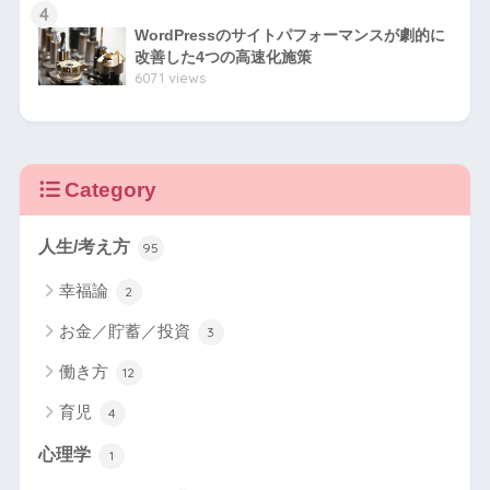
4
WordPressのサイトパフォーマンスが劇的に
改善した4つの高速化施策
6071 views
Category
人生/考え方
95
幸福論
2
お金／貯蓄／投資
3
働き方
12
育児
4
心理学
1