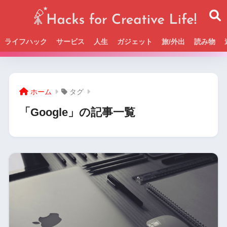
ライフハック
サービス
人生
ガジェット
旅/外出
読み物
Beckの活動＆SNSまとめはこちら
ホーム
タグ
「Google」の記事一覧