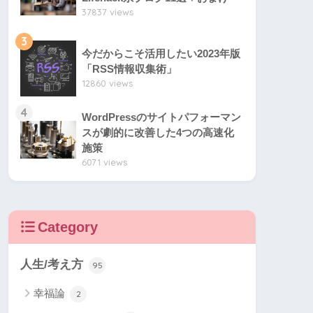
37837 views
3
今だからこそ活用したい2023年版
「RSS情報収集術」
12860 views
4
WordPressのサイトパフォーマン
スが劇的に改善した4つの高速化
施策
6071 views
Category
人生/考え方
95
幸福論
2