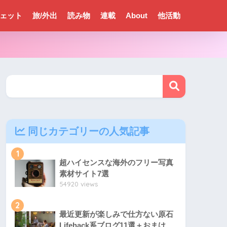
ェット
旅/外出
読み物
連載
About
他活動
同じカテゴリーの人気記事
1
超ハイセンスな海外のフリー写真
素材サイト7選
54920 views
2
最近更新が楽しみで仕方ない原石
Lifehack系ブログ11選＋おまけ