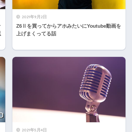
2021年9月2日
で
Z6Ⅱを買ってからアホみたいにYoutube動画を
返
上げまくってる話
2021年5月4日