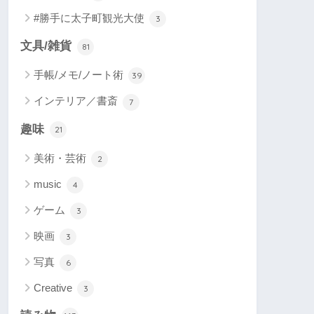
#勝手に太子町観光大使
3
文具/雑貨
81
手帳/メモ/ノート術
39
インテリア／書斎
7
趣味
21
美術・芸術
2
music
4
ゲーム
3
映画
3
写真
6
Creative
3