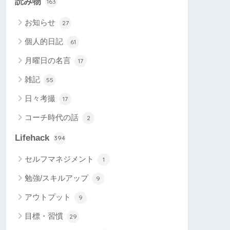
読み物
163
お知らせ
27
個人的日記
61
月曜日の名言
17
雑記
55
日々考撮
17
コーチ時代の話
2
Lifehack
394
セルフマネジメント
1
勉強/スキルアップ
9
アウトプット
9
目標・習慣
29