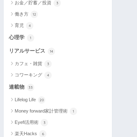
お金／貯蓄／投資
3
働き方
12
育児
4
心理学
1
リアルサービス
14
カフェ・雑貨
3
コワーキング
4
連載物
33
Lifelog Life
20
Money forward家計管理術
1
Eyefi活用術
3
楽天Hacks
6