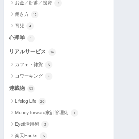
お金／貯蓄／投資
3
働き方
12
育児
4
心理学
1
リアルサービス
14
カフェ・雑貨
3
コワーキング
4
連載物
33
Lifelog Life
20
Money forward家計管理術
1
Eyefi活用術
3
楽天Hacks
6