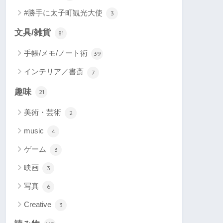
#勝手に太子町観光大使
3
文具/雑貨
81
手帳/メモ/ノート術
39
インテリア／書斎
7
趣味
21
美術・芸術
2
music
4
ゲーム
3
映画
3
写真
6
Creative
3