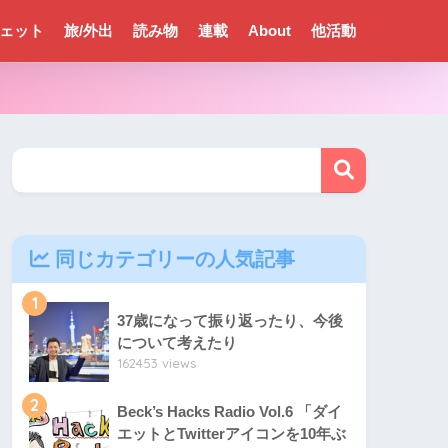
ェット
旅/外出
読み物
連載
About
他活動
同じカテゴリーの人気記事
1
37歳になって振り返ったり、今後
について考えたり
162453 views
2
Beck’s Hacks Radio Vol.6 「ダイ
エットとTwitterアイコンを10年ぶ