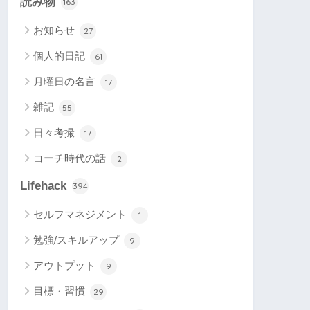
読み物
163
お知らせ
27
個人的日記
61
月曜日の名言
17
雑記
55
日々考撮
17
コーチ時代の話
2
Lifehack
394
セルフマネジメント
1
勉強/スキルアップ
9
アウトプット
9
目標・習慣
29