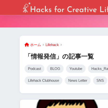
ホーム
Lifehack
「情報発信」の記事一覧
Podcast
BLOG
Youtube
Hacks_Ra
Lifehack Clubhouse
News Letter
SNS