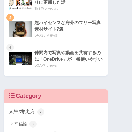
りに更新した話」
158195 views
3
超ハイセンスな海外のフリー写真
素材サイト7選
54920 views
4
仲間内で写真や動画を共有するの
に「OneDrive」が一番使いやすい
50739 views
Category
人生/考え方
95
幸福論
2