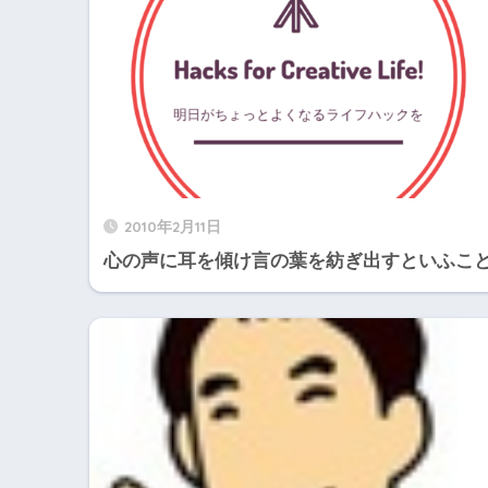
2010年2月11日
心の声に耳を傾け言の葉を紡ぎ出すといふこ