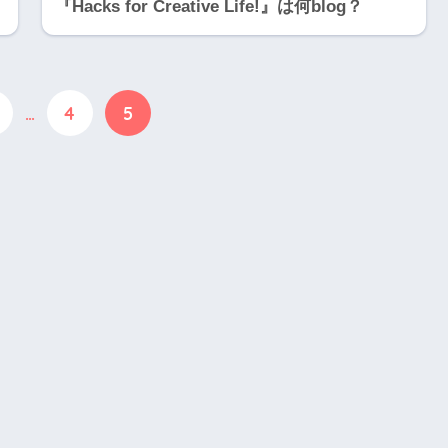
『Hacks for Creative Life!』は何blog？
…
4
5