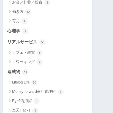
お金／貯蓄／投資
3
働き方
12
育児
4
心理学
1
リアルサービス
14
カフェ・雑貨
3
コワーキング
4
連載物
33
Lifelog Life
20
Money forward家計管理術
1
Eyefi活用術
3
楽天Hacks
6