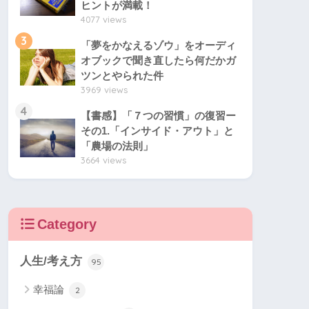
ヒントが満載！
4077 views
3
「夢をかなえるゾウ」をオーディ
オブックで聞き直したら何だかガ
ツンとやられた件
3969 views
4
【書感】「７つの習慣」の復習ー
その1.「インサイド・アウト」と
「農場の法則」
3664 views
Category
人生/考え方
95
幸福論
2