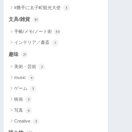
#勝手に太子町観光大使
3
文具/雑貨
81
手帳/メモ/ノート術
39
インテリア／書斎
7
趣味
21
美術・芸術
2
music
4
ゲーム
3
映画
3
写真
6
Creative
3