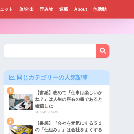
ェット
旅/外出
読み物
連載
About
他活動
同じカテゴリーの人気記事
1
【書感】改めて『仕事は楽しいか
ね？』は人生の座右の書であると
確信した
30658 views
2
【書感】『会社を元気にする５１
の「仕組み」』は会社をよくする