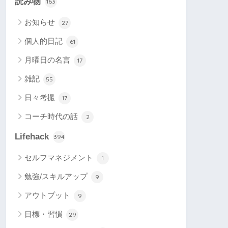
読み物
163
お知らせ
27
個人的日記
61
月曜日の名言
17
雑記
55
日々考撮
17
コーチ時代の話
2
Lifehack
394
セルフマネジメント
1
勉強/スキルアップ
9
アウトプット
9
目標・習慣
29