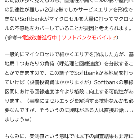
の局数が多く見えるのも、直進性が高くビルの影や屋内へ
の到達性が難しい2Ghz帯でしかサービスエリアを形成で
きないSoftbankがマイクロセルを大量に打ってマクロセ
ルの不感地をカバーしていることが要因と考えられます。
(参考→
電波改善進行中 | ソフトバンクモバイル
）
一般的にマイクロセルで細かくエリアを形成した方が、基
地局１つあたりの負荷（呼処理と回線速度）を分散するこ
とができますので、この調子でSoftbankが基地局を打っ
ていけば（設備投資費はかかりますが）Softbankの無線
区間における回線速度は今より格段に向上する可能性があ
ります。（実際にはセルエッジを解消する技術なんかも必
要なんですが、そういうのに興味がある人は直接お話しし
ましょうｗ）
ちなみに、実測値という意味では以下の調査結果も非常に