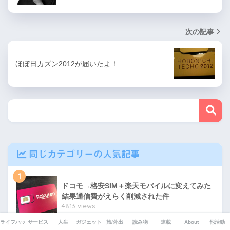
次の記事
ほぼ日カズン2012が届いたよ！
同じカテゴリーの人気記事
1
ドコモ→格安SIM＋楽天モバイルに変えてみた
結果通信費がえらく削減された件
4813 views
ライフハック
サービス
人生
ガジェット
旅/外出
読み物
連載
About
他活動
2