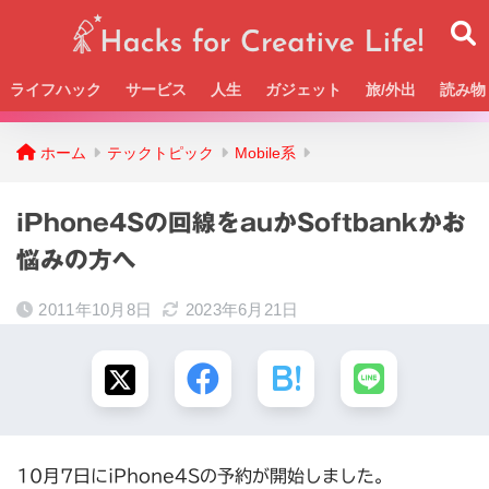
ライフハック
サービス
人生
ガジェット
旅/外出
読み物
Beckの活動＆SNSまとめはこちら
ホーム
テックトピック
Mobile系
iPhone4Sの回線をauかSoftbankかお
悩みの方へ
2011年10月8日
2023年6月21日
10月7日にiPhone4Sの予約が開始しました。