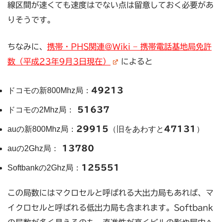
線区間が速くても速度はでない点は留意しておく必要があ
りそうです。
ちなみに、
携帯・PHS関連@Wiki – 携帯電話基地局免許
数（平成23年9月3日現在）
によると
ドコモの新800Mhz局：
49213
ドコモの2Mhz局：
51637
auの新800Mhz局：
29915
（旧をあわすと
47131
）
auの2Ghz局：
13780
Softbankの2Ghz局：
125551
この局数にはマクロセルと呼ばれる大出力局もあれば、マ
イクロセルと呼ばれる低出力局も含まれます。Softbank