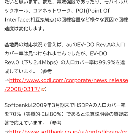
たいと思います。また、電波強度であったり、モバイルバ
ックホール、コアネットワーク、POI(Point Of
Interface:相互接続点)の回線容量など様々な要因で回線
速度は変化します。
基地局の対応状況で言えば、auのEV-DO Rev.Aの人口
カバー率は見つけられませんでしたが、EV-DO
Rev.0（下り2.4Mbps）の人口カバー率は99.9%を達
成しています。（参考
→
http://www.kddi.com/corporate/news_release
/2008/0317/
）
Softbankは2009年3月期末でHSDPAの人口カバー率
を70％（実質的には80％）であると決算説明会の質疑応
答で応えています。（参考
→
http://www.softbank.co.jp/ja/irinfo/library/pr