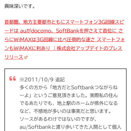
興味深いです。
首都圏、地方主要都市ともにスマートフォン3G回線スピ
ードは auがdocomo、SoftBankを押さえて首位に さ
らにWiMAXは3G回線に比べ圧倒的な速さ スマートフォ
ンもWiMAXに利あり ｜株式会社アップデイトのプレス
リリース
※2011/10/9 追記
多くの方から「地方だとSoftbankつながらね
ーよ」というご意見頂きました。実際私の住ん
でるあたりでも、地上駅のホームが県外になる
など、不感地が多いのは事実だと思います。
ソースがあるわけではないのですが、
au/Softbankと渡り歩いてきた人間として個人