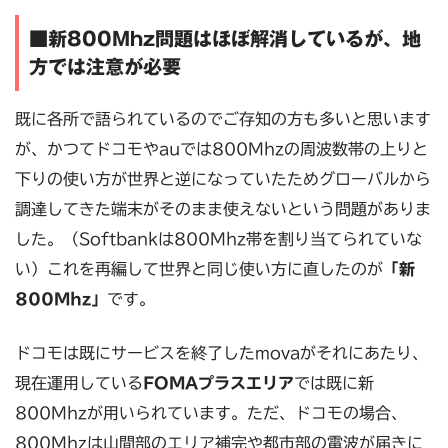
■新800Mhz問題はほぼ解消しているが、地
方では注意が必要
既に各所で語られているのでご存知の方も多いと思います
が、かつてドコモやauでは800Mhzの周波数帯の上りと
下りの使い方が世界と逆になっていたためグローバルから
調達してきた端末がそのまま使えないという問題がありま
した。（Softbankは800Mhz帯を割り当てられていな
い）これを再編して世界と同じ使い方に直したのが
「新
800Mhz」
です。
ドコモは既にサービスを終了したmovaがそれにあたり、
現在運用している
FOMAプラスエリア
では既に新
800Mhzが用いられています。ただ、ドコモの場合、
800Mhzは山間部のエリア補完や都市部の電波が届きに