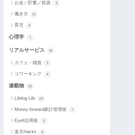
お金／貯蓄／投資
3
働き方
12
育児
4
心理学
1
リアルサービス
14
カフェ・雑貨
3
コワーキング
4
連載物
33
Lifelog Life
20
Money forward家計管理術
1
Eyefi活用術
3
楽天Hacks
6