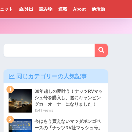
ェット
旅/外出
読み物
連載
About
他活動
同じカテゴリーの人気記事
1
30年越しの夢叶う！ナッツRVマッ
シュ号を購入し、遂にキャンピン
グカーオーナーになりました！
1541 views
2
今はもう買えないマツダボンゴベ
ースの「ナッツRV社マッシュ号」