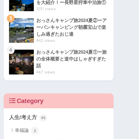
を大紹介！ー長野星狩車中泊旅①
1231 views
3
おっさんキャンプ旅2024夏②ーア
ーバンキャンピング朝霧宝山で楽
しみ過ぎたおじ達
842 views
4
おっさんキャンプ旅2024夏①ー旅
の全体概要と道中はしゃぎすぎた
話
487 views
Category
人生/考え方
95
幸福論
2