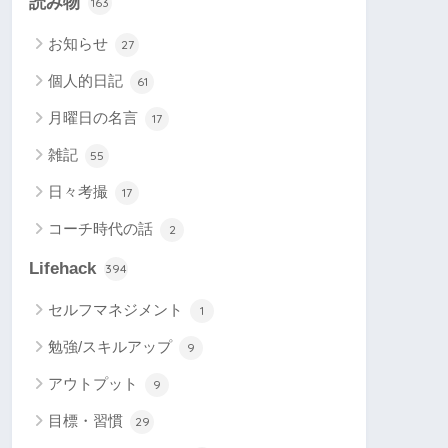
読み物
163
お知らせ
27
個人的日記
61
月曜日の名言
17
雑記
55
日々考撮
17
コーチ時代の話
2
Lifehack
394
セルフマネジメント
1
勉強/スキルアップ
9
アウトプット
9
目標・習慣
29