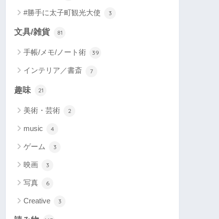
#勝手に太子町観光大使
3
文具/雑貨
81
手帳/メモ/ノート術
39
インテリア／書斎
7
趣味
21
美術・芸術
2
music
4
ゲーム
3
映画
3
写真
6
Creative
3