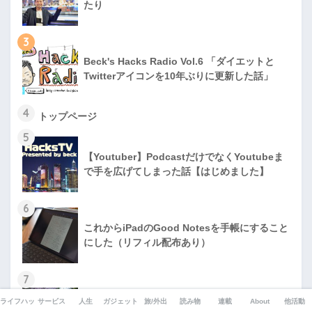
たり
3
Beck's Hacks Radio Vol.6 「ダイエットと
Twitterアイコンを10年ぶりに更新した話」
4
トップページ
5
【Youtuber】PodcastだけでなくYoutubeま
で手を広げてしまった話【はじめました】
6
これからiPadのGood Notesを手帳にすること
にした（リフィル配布あり）
7
土光敏夫「日に新たに、日々に新たなり」 ー
ライフハック
サービス
人生
ガジェット
旅/外出
読み物
連載
About
他活動