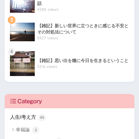
話
4288 views
3
【雑記】新しい世界に立つときに感じる不安と
その対処法について
3427 views
4
【雑記】思い出を糧に今日を生きるということ
3216 views
Category
人生/考え方
95
幸福論
2