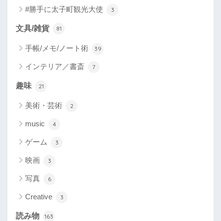
#勝手に太子町観光大使
3
文具/雑貨
81
手帳/メモ/ノート術
39
インテリア／書斎
7
趣味
21
美術・芸術
2
music
4
ゲーム
3
映画
3
写真
6
Creative
3
読み物
163