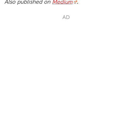
Also published on
Medium
.
AD