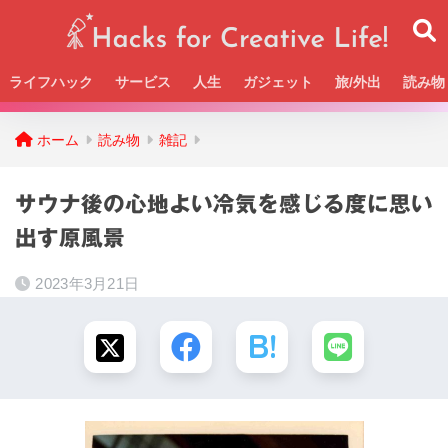
ライフハック
サービス
人生
ガジェット
旅/外出
読み物
Beckの活動＆SNSまとめはこちら
ホーム
読み物
雑記
サウナ後の心地よい冷気を感じる度に思い
出す原風景
2023年3月21日