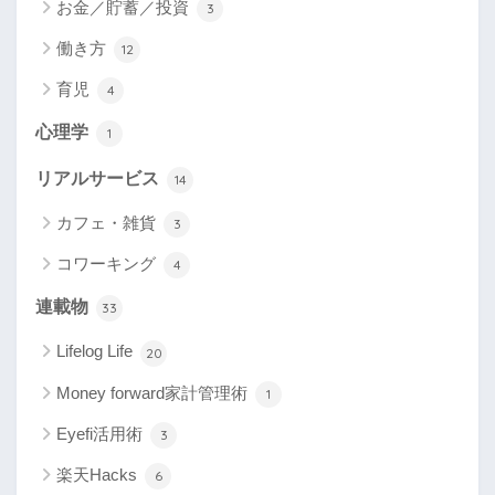
お金／貯蓄／投資
3
働き方
12
育児
4
心理学
1
リアルサービス
14
カフェ・雑貨
3
コワーキング
4
連載物
33
Lifelog Life
20
Money forward家計管理術
1
Eyefi活用術
3
楽天Hacks
6