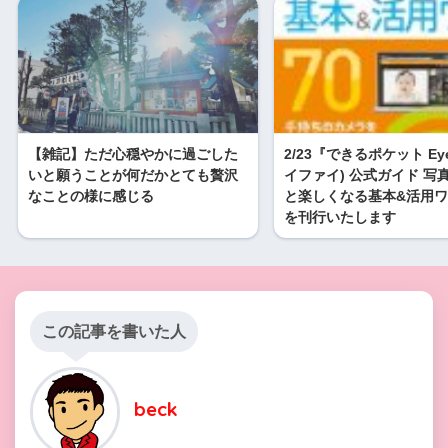
【雑記】ただ心穏やかに過ごした
2/23『できるポケット Eye-
いと願うことが何だかとても贅沢
イファイ) 公式ガイド 写
なことの様に感じる
と楽しくなる基本&活用ワザ
を刊行いたします
この記事を書いた人
beck