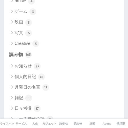
music
4
ゲーム
3
映画
3
写真
6
Creative
3
読み物
163
お知らせ
27
個人的日記
61
月曜日の名言
17
雑記
55
日々考撮
17
コーチ時代の話
2
ライフハック
サービス
人生
ガジェット
旅/外出
読み物
連載
About
他活動