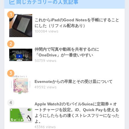
同じカテゴリーの人気記事
1
これからiPadのGood Notesを手帳にすること
にした（リフィル配布あり）
100084 views
2
仲間内で写真や動画を共有するのに
「OneDrive」が一番使いやすい
50739 views
3
Evernoteからの卒業とその受け皿について
49592 views
4
Apple Watch2のモバイルSuicaに定期券＋オ
ートチャージを設定。iD、Quick Payも使える
ようにしたらもの凄くストレスフリーになった
よ。
43346 views