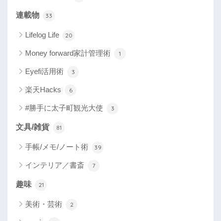
連載物
33
Lifelog Life
20
Money forward家計管理術
1
Eyefi活用術
3
楽天Hacks
6
#勝手に太子町観光大使
3
文具/雑貨
81
手帳/メモ/ノート術
39
インテリア／書斎
7
趣味
21
美術・芸術
2