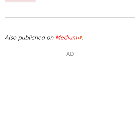
Also published on
Medium
.
AD