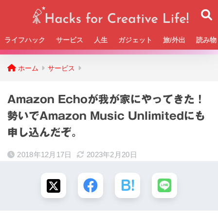
ライフハック
サービス
人生
ガジェット
旅/外出
読み物
Beckの活動＆SNSまとめはこちら
ホーム
サービス
Amazon Echoが我が家にやってきた！
勢いでAmazon Music Unlimitedにも
申し込んだぞ。
2018年12月17日
2023年2月20日