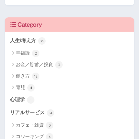
Category
人生/考え方
95
幸福論
2
お金／貯蓄／投資
3
働き方
12
育児
4
心理学
1
リアルサービス
14
カフェ・雑貨
3
コワーキング
4