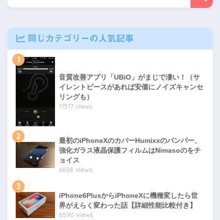
同じカテゴリーの人気記事
1
音質改善アプリ「UBiO」がまじで凄い！（サ
イレントピースがあれば安価にノイズキャンセ
リングも）
11517 views
2
最初のiPhoneXのカバーHumixxのバンパー、
強化ガラス液晶保護フィルムはNimasoのをチ
ョイス
6658 views
3
iPhone6PlusからiPhoneXに機種変したら世
界がえらく変わった話【詳細性能比較付き】
6590 views