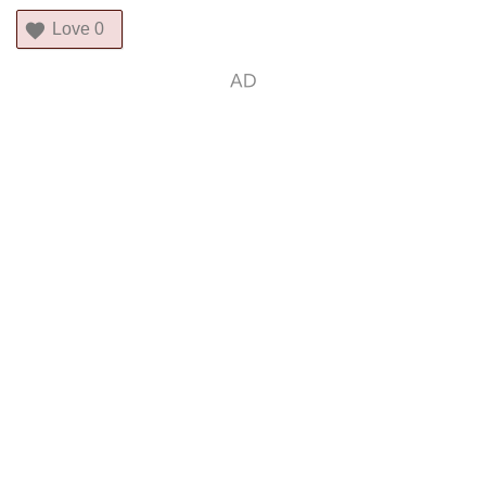
Love
0
AD