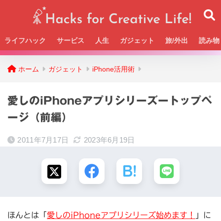
ライフハック
サービス
人生
ガジェット
旅/外出
読み物
Beckの活動＆SNSまとめはこちら
ホーム
ガジェット
iPhone活用術
愛しのiPhoneアプリシリーズートップペ
ージ（前編）
2011年7月17日
2023年6月19日
ほんとは「
愛しのiPhoneアプリシリーズ始めます！
」に