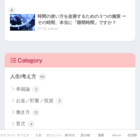
4
時間の使い方を改善するための３つの施策 ー
その時間、本当に「隙間時間」ですか？
5776 views
Category
人生/考え方
95
幸福論
2
お金／貯蓄／投資
3
働き方
12
育児
4
心理学
ライフハック
サービス
人生
ガジェット
旅/外出
読み物
連載
About
他活動
1