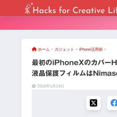
ホーム
ガジェット
iPhone活用術
最初のiPhoneXのカバー
液晶保護フィルムはNima
2018年1月14日