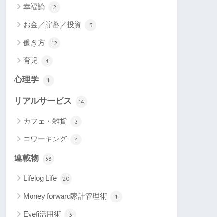
幸福論
2
お金／貯蓄／投資
3
働き方
12
育児
4
心理学
1
リアルサービス
14
カフェ・雑貨
3
コワーキング
4
連載物
33
Lifelog Life
20
Money forward家計管理術
1
Eyefi活用術
3