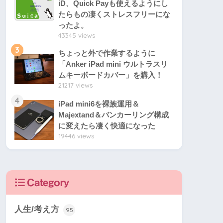
iD、Quick Payも使えるようにし
たらもの凄くストレスフリーにな
ったよ。
43345 views
3
ちょっと外で作業するように
「Anker iPad mini ウルトラスリ
ムキーボードカバー」を購入！
21217 views
4
iPad mini6を裸族運用＆
Majextand＆バンカーリング構成
に変えたら凄く快適になった
19446 views
Category
人生/考え方
95