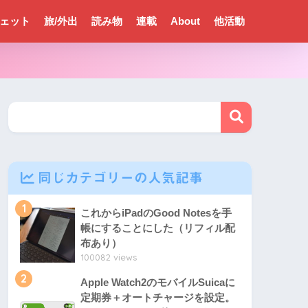
ェット
旅/外出
読み物
連載
About
他活動
同じカテゴリーの人気記事
1
これからiPadのGood Notesを手
帳にすることにした（リフィル配
布あり）
100082 views
2
Apple Watch2のモバイルSuicaに
定期券＋オートチャージを設定。