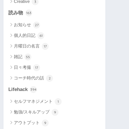
Creative
3
読み物
163
お知らせ
27
個人的日記
61
月曜日の名言
17
雑記
55
日々考撮
17
コーチ時代の話
2
Lifehack
394
セルフマネジメント
1
勉強/スキルアップ
9
アウトプット
9