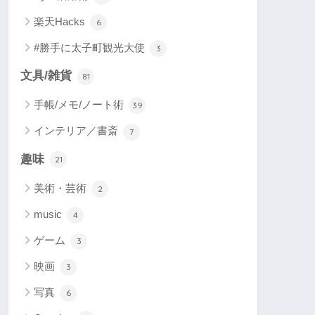
楽天Hacks
6
#勝手に太子町観光大使
3
文具/雑貨
81
手帳/メモ/ノート術
39
インテリア／書斎
7
趣味
21
美術・芸術
2
music
4
ゲーム
3
映画
3
写真
6