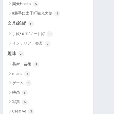
楽天Hacks
6
#勝手に太子町観光大使
3
文具/雑貨
81
手帳/メモ/ノート術
39
インテリア／書斎
7
趣味
21
美術・芸術
2
music
4
ゲーム
3
映画
3
写真
6
Creative
3