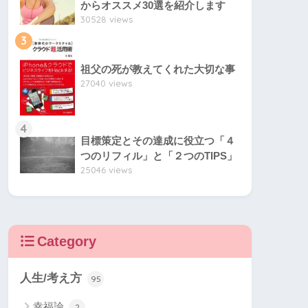
からオススメ30選を紹介します
30528 views
3
祖父の死が教えてくれた大切な事
27040 views
4
目標策定とその達成に役立つ「４
つのリフィル」と「２つのTIPS」
25046 views
Category
人生/考え方
95
幸福論
2