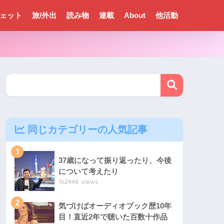
ェット
旅/外出
読み物
連載
About
他活動
同じカテゴリーの人気記事
1
37歳になって振り返ったり、今後
について考えたり
162448 views
2
気づけばオーディオブック歴10年
目！直近2年で聴いた百数十作品