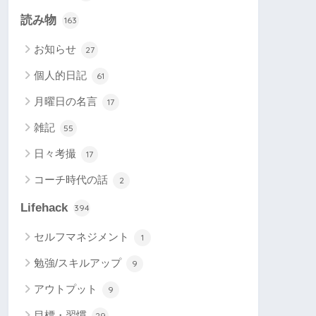
読み物
163
お知らせ
27
個人的日記
61
月曜日の名言
17
雑記
55
日々考撮
17
コーチ時代の話
2
Lifehack
394
セルフマネジメント
1
勉強/スキルアップ
9
アウトプット
9
目標・習慣
29