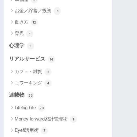
お金／貯蓄／投資
3
働き方
12
育児
4
心理学
1
リアルサービス
14
カフェ・雑貨
3
コワーキング
4
連載物
33
Lifelog Life
20
Money forward家計管理術
1
Eyefi活用術
3