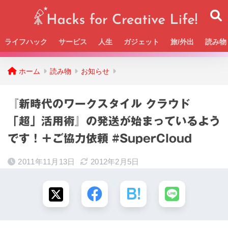
ライフハック
サービス
人生
ガジェット
旅/外出
読み物
Beckの活動＆SNSまとめはこちら
ホーム
読み物
お知らせ
『新時代のワークスタイル クラウド
「超」活用術』の発送が始まっているよう
です！＋ご協力依頼 #SuperCloud
2011年11月13日
2012年2月5日