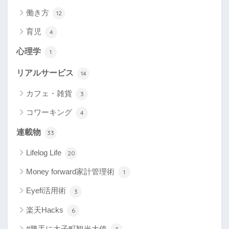
働き方
12
育児
4
心理学
1
リアルサービス
14
カフェ・雑貨
3
コワーキング
4
連載物
33
Lifelog Life
20
Money forward家計管理術
1
Eyefi活用術
3
楽天Hacks
6
#勝手に太子町観光大使