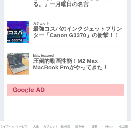
Google AD
ライフハック
サービス
人生
ガジェット
旅/外出
読み物
連載
About
他活動