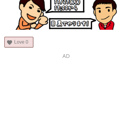
Love
0
AD