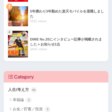
3
5年携わり3年勤めた楽天モバイルを退職しまし
た
3322 views
4
DIME No.20にインタビュー記事が掲載されま
した＋お知らせ2点
2405 views
Category
人生/考え方
95
幸福論
2
お金／貯蓄／投資
3