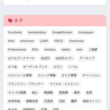
タグ
Facebook
feedmyinbox
GoogleReader
Instapaper
iPad
jetstream
LAMY
PDCA
Posterous
Professional
RSS
tombloo
twitter
web
ご挨拶
はてなブックマーク
ほぼ日
ほぼ日カズン
アーカイブ
オフ会
オーディオ ブック
カズン
シール
スケジュール管理
ストック情報
タスク管理
チベーション
フランクリン・プランナー
マイケル・ジャクソン
ライバル意識
他人
価値観
初投稿
創作
名刺
年末年始
情報活用
文房具
日記
書評
独自ドメイン
生き方
稲盛和夫
計画
近況