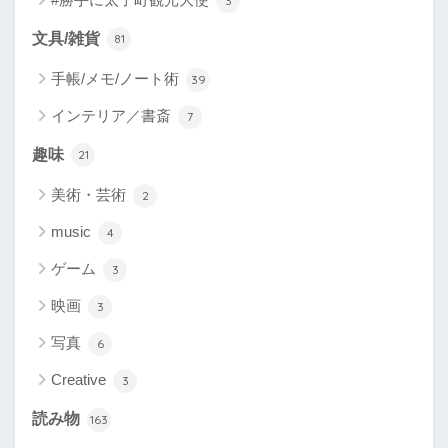
3
文具/雑貨
81
手帳/メモ/ノート術
39
インテリア／書斎
7
趣味
21
美術・芸術
2
music
4
ゲーム
3
映画
3
写真
6
Creative
3
読み物
163