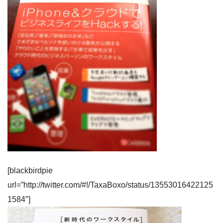
[blackbirdpie
url=”http://twitter.com/#!/TaxaBoxo/status/13553016422125
1584″]