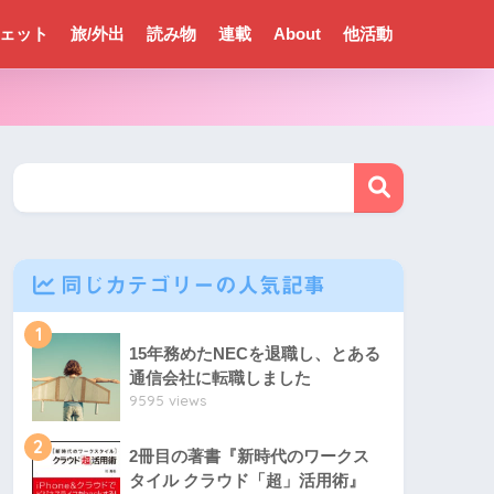
ェット
旅/外出
読み物
連載
About
他活動
同じカテゴリーの人気記事
1
15年務めたNECを退職し、とある
通信会社に転職しました
9595 views
2
2冊目の著書『新時代のワークス
タイル クラウド「超」活用術』