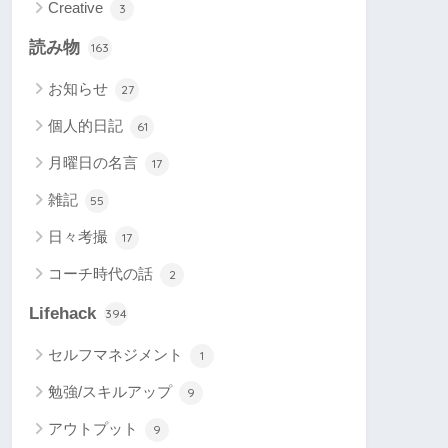
Creative
3
読み物
163
お知らせ
27
個人的日記
61
月曜日の名言
17
雑記
55
日々考撮
17
コーチ時代の話
2
Lifehack
394
セルフマネジメント
1
勉強/スキルアップ
9
アウトプット
9