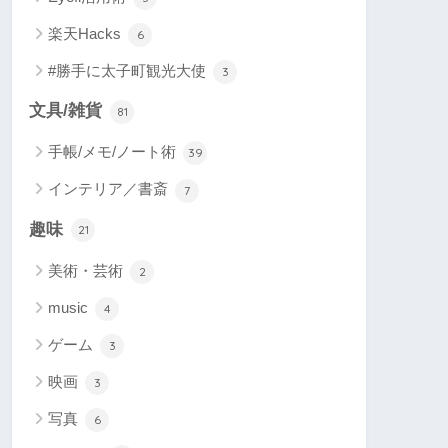
楽天Hacks
6
#勝手に太子町観光大使
3
文具/雑貨
81
手帳/メモ/ノート術
39
インテリア／書斎
7
趣味
21
美術・芸術
2
music
4
ゲーム
3
映画
3
写真
6