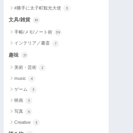
#勝手に太子町観光大使
3
文具/雑貨
81
手帳/メモ/ノート術
39
インテリア／書斎
7
趣味
21
美術・芸術
2
music
4
ゲーム
3
映画
3
写真
6
Creative
3