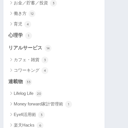
お金／貯蓄／投資
3
働き方
12
育児
4
心理学
1
リアルサービス
14
カフェ・雑貨
3
コワーキング
4
連載物
33
Lifelog Life
20
Money forward家計管理術
1
Eyefi活用術
3
楽天Hacks
6