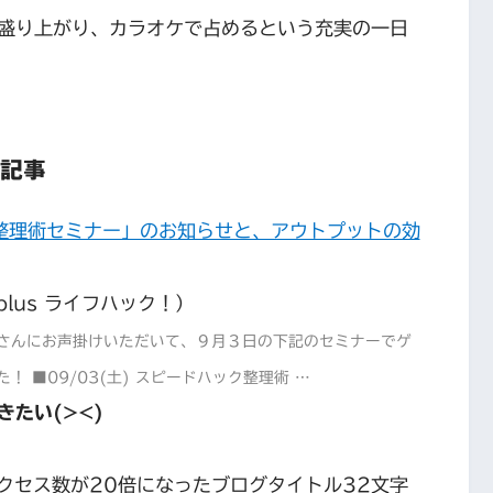
盛り上がり、カラオケで占めるという充実の一日
た記事
整理術セミナー」のお知らせと、アウトプットの効
plus ライフハック！）
さんにお声掛けいただいて、９月３日の下記のセミナーでゲ
 ■09/03(土) スピードハック整理術 …
たい(><)
クセス数が20倍になったブログタイトル32文字