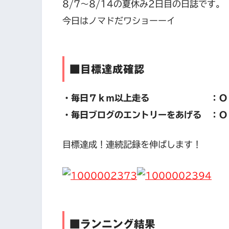
8/7〜8/14の夏休み2日目の日誌です。
今日はノマドだワショーーイ
■目標達成確認
・毎日７ｋｍ以上走る ：ＯＫ（
・毎日ブログのエントリーをあげる ：Ｏ
目標達成！連続記録を伸ばします！
■ランニング結果