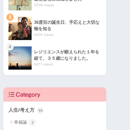
9594 views
3
36度目の誕生日、手応えと大切な
物を知る
4404 views
4
レジリエンスが鍛えられた１年を
経て、３５歳になりました。
4071 views
Category
人生/考え方
95
幸福論
2