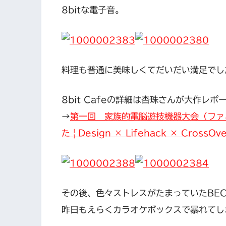
8bitな電子音。
料理も普通に美味しくてだいだい満足でし
8bit Cafeの詳細は杏珠さんが大作
→
第一回 家族的電脳遊技機器大会（ファミコ
た | Design × Lifehack × CrossOve
その後、色々ストレスがたまっていたBE
昨日もえらくカラオケボックスで暴れてし