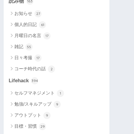
読み物
163
お知らせ
27
個人的日記
61
月曜日の名言
17
雑記
55
日々考撮
17
コーチ時代の話
2
Lifehack
394
セルフマネジメント
1
勉強/スキルアップ
9
アウトプット
9
目標・習慣
29