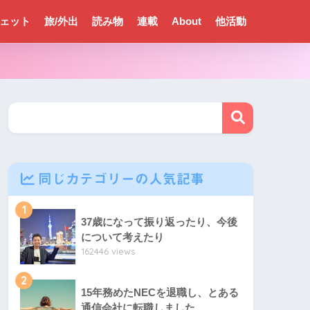
ェット
旅/外出
読み物
連載
About
他活動
同じカテゴリーの人気記事
1
37歳になって振り返ったり、今後
について考えたり
162446 views
2
15年務めたNECを退職し、とある
通信会社に転職しました