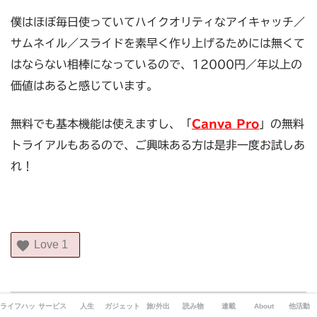
僕はほぼ毎日使っていてハイクオリティなアイキャッチ／
サムネイル／スライドを素早く作り上げるためには無くて
はならない相棒になっているので、12000円／年以上の
価値はあると感じています。
無料でも基本機能は使えますし、「
Canva Pro
」の無料
トライアルもあるので、ご興味ある方は是非一度お試しあ
れ！
Love
1
ライフハック
サービス
人生
ガジェット
旅/外出
読み物
連載
About
他活動