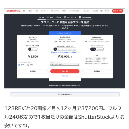
123RFだと20画像／月×12ヶ月で37200円。フルフ
ル240枚なので1枚当たりの金額はShutterStockよりお
安いですね。