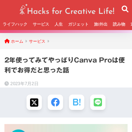
ライフハック
サービス
人生
ガジェット
旅/外出
読み物
Beckの活動＆SNSまとめはこちら
ホーム
サービス
2年使ってみてやっぱりCanva Proは便
利でお得だと思った話
2023年7月2日