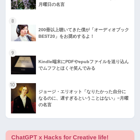
月曜日の名言
8
200冊以上聴いてきた僕が「オーディオブック
BEST20」をお奨めするよ！
9
Kindle端末にPDFやepubファイルを送り込ん
でムフフとほくそ笑んでみる
10
ジョージ・エリオット「なりたかった自分に
なるのに、遅すぎるということはない」−月曜
の名言
ChatGPT x Hacks for Creative life!