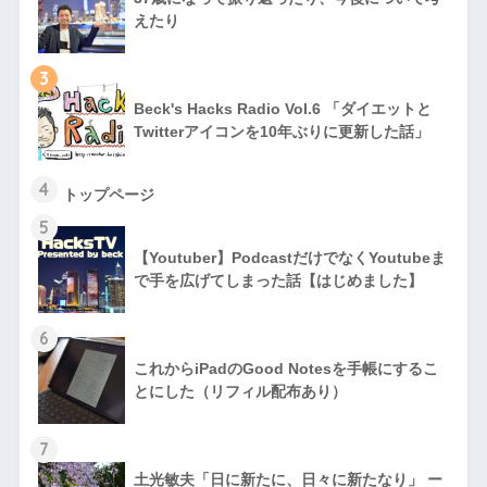
えたり
3
Beck's Hacks Radio Vol.6 「ダイエットと
Twitterアイコンを10年ぶりに更新した話」
4
トップページ
5
【Youtuber】PodcastだけでなくYoutubeま
で手を広げてしまった話【はじめました】
6
これからiPadのGood Notesを手帳にするこ
とにした（リフィル配布あり）
7
土光敏夫「日に新たに、日々に新たなり」 ー