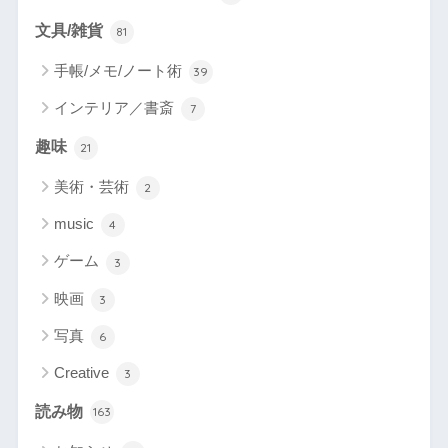
文具/雑貨
81
手帳/メモ/ノート術
39
インテリア／書斎
7
趣味
21
美術・芸術
2
music
4
ゲーム
3
映画
3
写真
6
Creative
3
読み物
163