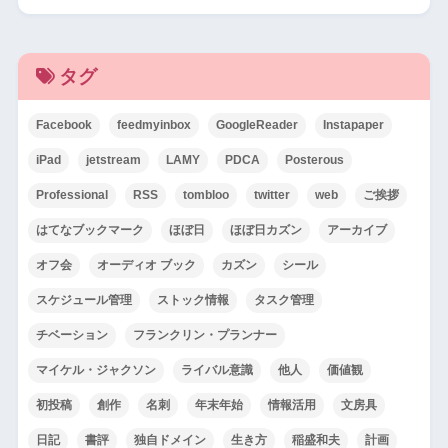
タグ
Facebook
feedmyinbox
GoogleReader
Instapaper
iPad
jetstream
LAMY
PDCA
Posterous
Professional
RSS
tombloo
twitter
web
ご挨拶
はてなブックマーク
ほぼ日
ほぼ日カズン
アーカイブ
オフ会
オーディオ ブック
カズン
シール
スケジュール管理
ストック情報
タスク管理
チベーション
フランクリン・プランナー
マイケル・ジャクソン
ライバル意識
他人
価値観
初投稿
創作
名刺
年末年始
情報活用
文房具
日記
書評
独自ドメイン
生き方
稲盛和夫
計画