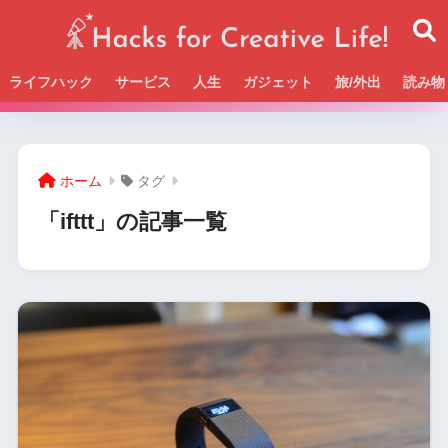
ライフハック
サービス
人生
ガジェット
旅/外出
読み物
Beckの活動＆SNSまとめはこちら
ホーム
タグ
「ifttt」の記事一覧