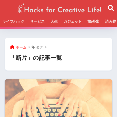
ライフハック
サービス
人生
ガジェット
旅/外出
読み物
Beckの活動＆SNSまとめはこちら
ホーム
タグ
「断片」の記事一覧