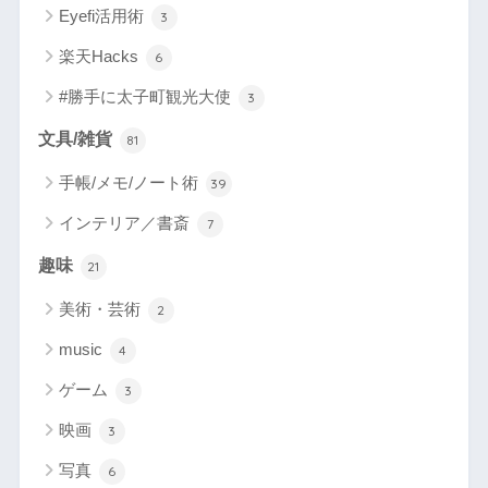
Eyefi活用術
3
楽天Hacks
6
#勝手に太子町観光大使
3
文具/雑貨
81
手帳/メモ/ノート術
39
インテリア／書斎
7
趣味
21
美術・芸術
2
music
4
ゲーム
3
映画
3
写真
6