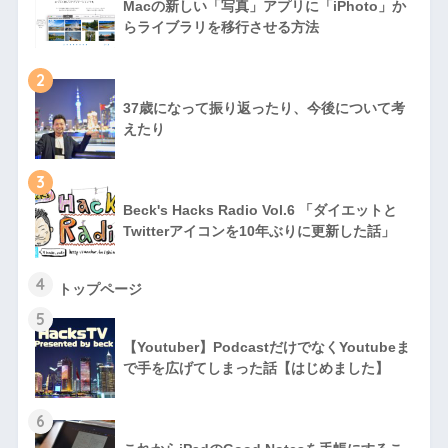
Macの新しい「写真」アプリに「iPhoto」か
らライブラリを移行させる方法
2
37歳になって振り返ったり、今後について考
えたり
3
Beck's Hacks Radio Vol.6 「ダイエットと
Twitterアイコンを10年ぶりに更新した話」
4
トップページ
5
【Youtuber】PodcastだけでなくYoutubeま
で手を広げてしまった話【はじめました】
6