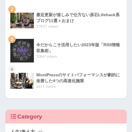
2
最近更新が楽しみで仕方ない原石Lifehack系
ブログ11選＋おまけ
37837 views
3
今だからこそ活用したい2023年版「RSS情報
収集術」
12861 views
4
WordPressのサイトパフォーマンスが劇的に
改善した4つの高速化施策
6071 views
Category
人生/考え方