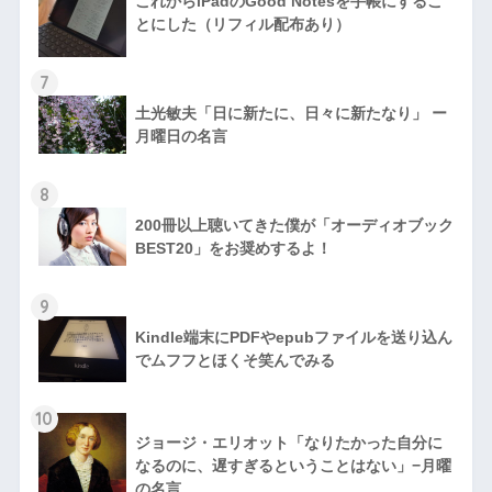
これからiPadのGood Notesを手帳にするこ
とにした（リフィル配布あり）
7
土光敏夫「日に新たに、日々に新たなり」 ー
月曜日の名言
8
200冊以上聴いてきた僕が「オーディオブック
BEST20」をお奨めするよ！
9
Kindle端末にPDFやepubファイルを送り込ん
でムフフとほくそ笑んでみる
10
ジョージ・エリオット「なりたかった自分に
なるのに、遅すぎるということはない」−月曜
の名言