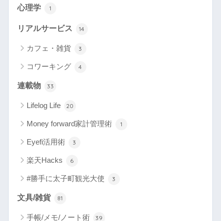
心理学
1
リアルサービス
14
カフェ・雑貨
3
コワーキング
4
連載物
33
Lifelog Life
20
Money forward家計管理術
1
Eyefi活用術
3
楽天Hacks
6
#勝手に太子町観光大使
3
文具/雑貨
81
手帳/メモ/ノート術
39