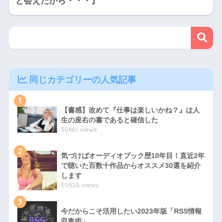
と会えたから・・・』
同じカテゴリーの人気記事
1
【書感】改めて『仕事は楽しいかね？』は人
生の座右の書であると確信した
30661 views
2
気づけばオーディオブック歴10年目！直近2年
で聴いた百数十作品からオススメ30選を紹介
します
30528 views
3
今だからこそ活用したい2023年版「RSS情報
収集術」