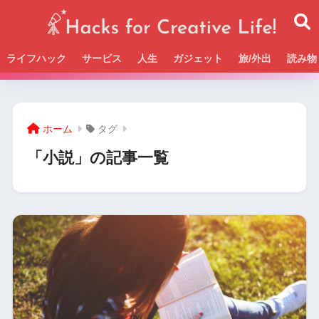
ライフハック
サービス
人生
ガジェット
旅/外出
読み物
Beckの活動＆SNSまとめはこちら
ホーム
タグ
「小説」の記事一覧