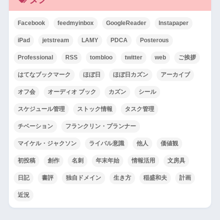
Facebook
feedmyinbox
GoogleReader
Instapaper
iPad
jetstream
LAMY
PDCA
Posterous
Professional
RSS
tombloo
twitter
web
ご挨拶
はてなブックマーク
ほぼ日
ほぼ日カズン
アーカイブ
オフ会
オーディオ ブック
カズン
シール
スケジュール管理
ストック情報
タスク管理
チベーション
フランクリン・プランナー
マイケル・ジャクソン
ライバル意識
他人
価値観
初投稿
創作
名刺
年末年始
情報活用
文房具
日記
書評
独自ドメイン
生き方
稲盛和夫
計画
近況