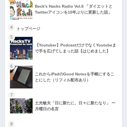
Beck's Hacks Radio Vol.6 「ダイエットと
Twitterアイコンを10年ぶりに更新した話」
4
トップページ
5
【Youtuber】PodcastだけでなくYoutubeま
で手を広げてしまった話【はじめました】
6
これからiPadのGood Notesを手帳にするこ
とにした（リフィル配布あり）
7
土光敏夫「日に新たに、日々に新たなり」 ー
月曜日の名言
8