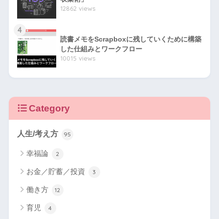
12862 views
4
読書メモをScrapboxに残していくために構築
した仕組みとワークフロー
10015 views
Category
人生/考え方
95
幸福論
2
お金／貯蓄／投資
3
働き方
12
育児
4