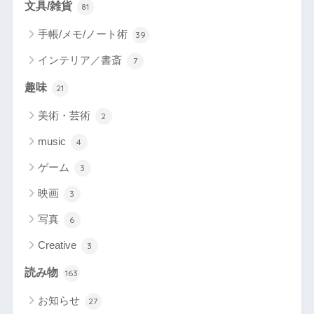
文具/雑貨
81
手帳/メモ/ノート術
39
インテリア／書斎
7
趣味
21
美術・芸術
2
music
4
ゲーム
3
映画
3
写真
6
Creative
3
読み物
163
お知らせ
27