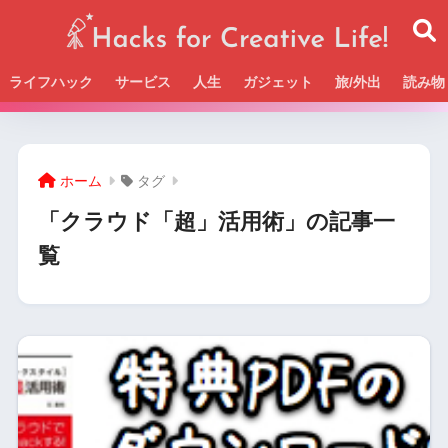
ライフハック
サービス
人生
ガジェット
旅/外出
読み物
Beckの活動＆SNSまとめはこちら
ホーム
タグ
「クラウド「超」活用術」の記事一
覧