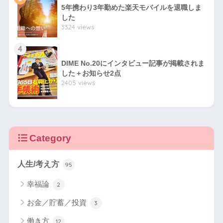
5年携わり3年勤めた楽天モバイルを退職しま
した
3324 views
4
DIME No.20にインタビュー記事が掲載されま
した＋お知らせ2点
2405 views
Category
人生/考え方
95
幸福論
2
お金／貯蓄／投資
3
働き方
12