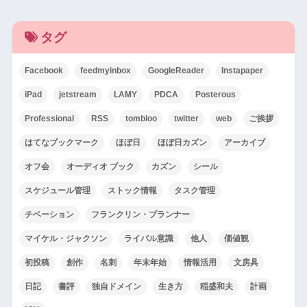
タグ
Facebook
feedmyinbox
GoogleReader
Instapaper
iPad
jetstream
LAMY
PDCA
Posterous
Professional
RSS
tombloo
twitter
web
ご挨拶
はてなブックマーク
ほぼ日
ほぼ日カズン
アーカイブ
オフ会
オーディオ ブック
カズン
シール
スケジュール管理
ストック情報
タスク管理
チベーション
フランクリン・プランナー
マイケル・ジャクソン
ライバル意識
他人
価値観
初投稿
創作
名刺
年末年始
情報活用
文房具
日記
書評
独自ドメイン
生き方
稲盛和夫
計画