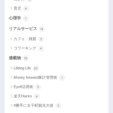
育児
4
心理学
1
リアルサービス
14
カフェ・雑貨
3
コワーキング
4
連載物
33
Lifelog Life
20
Money forward家計管理術
1
Eyefi活用術
3
楽天Hacks
6
#勝手に太子町観光大使
3