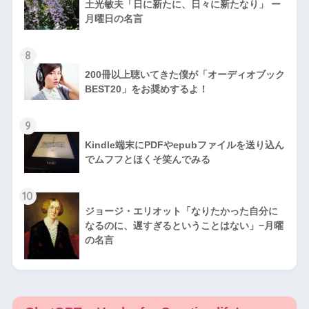
土光敏夫「日に新たに、日々に新たなり」 ー
月曜日の名言
8
200冊以上聴いてきた僕が「オーディオブック
BEST20」をお奨めするよ！
9
Kindle端末にPDFやepubファイルを送り込ん
でムフフとほくそ笑んでみる
10
ジョージ・エリオット「なりたかった自分に
なるのに、遅すぎるということはない」−月曜
の名言