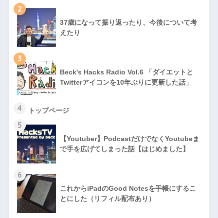
2
37歳になって振り返ったり、今後について考
えたり
3
Beck's Hacks Radio Vol.6 「ダイエットと
Twitterアイコンを10年ぶりに更新した話」
4
トップページ
5
【Youtuber】PodcastだけでなくYoutubeま
で手を広げてしまった話【はじめました】
6
これからiPadのGood Notesを手帳にするこ
とにした（リフィル配布あり）