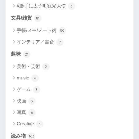
#勝手に太子町観光大使
3
文具/雑貨
81
手帳/メモ/ノート術
39
インテリア／書斎
7
趣味
21
美術・芸術
2
music
4
ゲーム
3
映画
3
写真
6
Creative
3
読み物
163