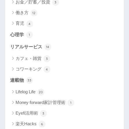
お金／貯蓄／投資
3
働き方
12
育児
4
心理学
1
リアルサービス
14
カフェ・雑貨
3
コワーキング
4
連載物
33
Lifelog Life
20
Money forward家計管理術
1
Eyefi活用術
3
楽天Hacks
6