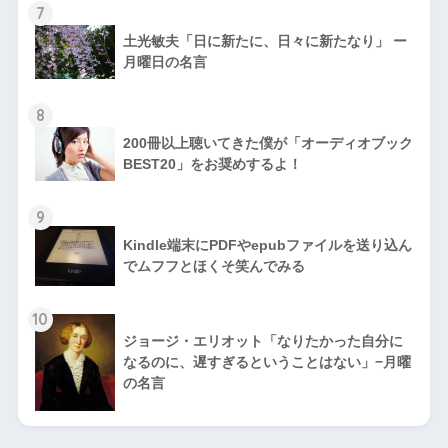
7
土光敏夫「日に新たに、日々に新たなり」 ー
月曜日の名言
8
200冊以上聴いてきた僕が「オーディオブック
BEST20」をお奨めするよ！
9
Kindle端末にPDFやepubファイルを送り込ん
でムフフとほくそ笑んでみる
10
ジョージ・エリオット「なりたかった自分に
なるのに、遅すぎるということはない」−月曜
の名言