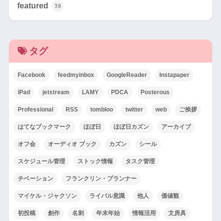
featured
38
タグ
Facebook
feedmyinbox
GoogleReader
Instapaper
iPad
jetstream
LAMY
PDCA
Posterous
Professional
RSS
tombloo
twitter
web
ご挨拶
はてなブックマーク
ほぼ日
ほぼ日カズン
アーカイブ
オフ会
オーディオ ブック
カズン
シール
スケジュール管理
ストック情報
タスク管理
チベーション
フランクリン・プランナー
マイケル・ジャクソン
ライバル意識
他人
価値観
初投稿
創作
名刺
年末年始
情報活用
文房具