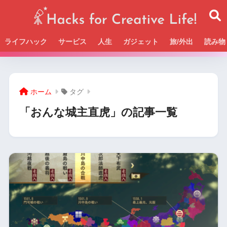
ライフハック
サービス
人生
ガジェット
旅/外出
読み物
Beckの活動＆SNSまとめはこちら
ホーム
タグ
「おんな城主直虎」の記事一覧