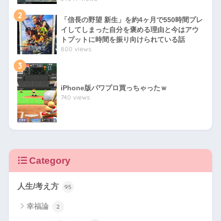
2
「信長の野望 新生」を約4ヶ月で550時間プレ
イしてしまった自分を褒める理由と今はアウ
トプットに時間を振り向けられている話
800 views
3
iPhone版パワプロ買っちゃったｗ
740 views
Category
人生/考え方
95
幸福論
2