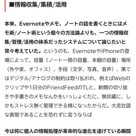
■情報収集/集積/活用
本来、Evernoteやメモ、ノートの話を書くときにはメ
モ術/ノート術という個々の方法論よりも、一つの情報収
集/管理/活用の体系だったシステムについて論じたいと
常々考えていた。
というのも、EvernoteやiPhoneの登
場によって、容量（ノート一冊の容量、本棚の容量）場所
（外や家、オフィス）、手段（文字、写真、音声）、果て
はデジタル/アナログの制約は取り払われ、例えばWebの
クリップや1日分のFriendFeedのTLと、新聞の切り抜
きや手書きのメモなんかをいっしょくたに、無尽蔵に、し
かもストレス無く管理できる様になったからだ。大言壮語
な表現であることを恐れずに言うならば
今は将に個人の情報処理が革命的な進化を遂げている瞬間