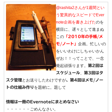
@rashita2さんが1週間とい
う驚異的なスピードでEver
note企画を書き上げた
のを
横目に、遅々として進まぬ
この
「2010年の手帳/メ
モ/ノート」
企画。忙しいの
をいいわけにしちゃいかん
ぜお！！ってことで、一念
発起頑張ります。
第2回は
スケジュール
、
第3回はタ
スク管理
とお送りしたわけですが
、第4回はメモ/ノー
トの仕組み作り
を題材に。題して
情報は一冊のEvernoteにまとめなさい
・・・・・・ごめんなさい。