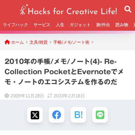
ライフハック
サービス
人生
ガジェット
旅/外出
読み物
Beckの活動＆SNSまとめはこちら
ホーム
文具/雑貨
手帳/メモ/ノート術
2010年の手帳/メモ/ノート(4)- Re-
Collection PocketとEvernoteでメ
モ・ノートのエコシステムを作るのだ
2009年11月28日
2023年2月18日