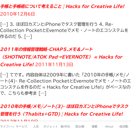
手帳と手帳術について考えること | Hacks for Creative Life!
2010年12月6日
[…] 3. ほぼ日カズンとiPhoneでタスク管理を行う 4. Re-
Collection PocketとEvernoteでメモ・ノートのエコシステムを
作るのだ 5. […]
2011年の情報管理戦略-CHAP５.メモ＆ノート
（SHOTNOTE/ATOK Pad→EVERNOTE） « Hacks for
Creative Life!
2011年11月13日
[…] てです。内容自体は2009年に書いた「2010年の手帳/メモ/ノ
ート(4)- Re-Collection PocketとEvernoteでメモ・ノートのエ
コシステムを作るのだ « Hacks for Creative Life!」がベースなの
で、こちらも参考ま […]
2010年の手帳/メモ/ノート(3)- ほぼ日カズンとiPhoneでタスク
管理を行う（7habits+GTD) | Hacks for Creative Life!
2012年11月10日
ライフハック
サービス
人生
ガジェット
旅/外出
読み物
連載
About
他活動