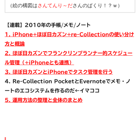
（絵の構図は
さんてんり～だ
さんのぱくり！？ｗ）
【連載】2010年の手帳/メモ/ノート
1. iPhone+ほぼ日カズン+re-Collectionの使い分け
方と概論
2. ほぼ日カズンでフランクリンプランナー的スケジュー
ル管理（+iPhoneとも連携）
3. ほぼ日カズンとiPhoneでタスク管理を行う
4. Re-Collection PocketとEvernoteでメモ・ノ
ートのエコシステムを作るのだ←イマココ
5. 運用方法の整理と全体のまとめ