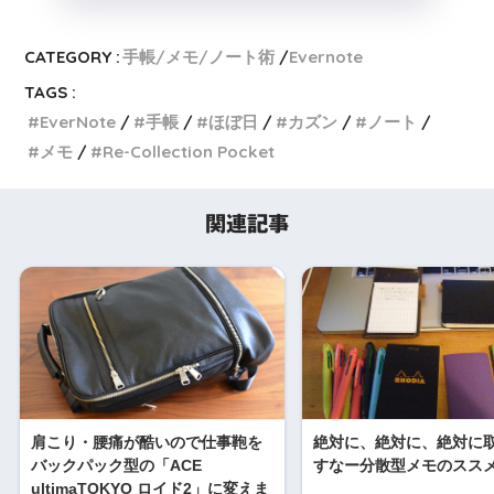
CATEGORY :
手帳/メモ/ノート術
Evernote
TAGS :
EverNote
手帳
ほぼ日
カズン
ノート
メモ
Re-Collection Pocket
関連記事
肩こり・腰痛が酷いので仕事鞄を
絶対に、絶対に、絶対に
バックパック型の「ACE
すなー分散型メモのスス
ultimaTOKYO ロイド2」に変えま