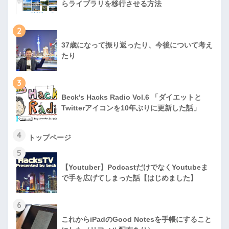
らライブラリを移行させる方法
2
37歳になって振り返ったり、今後について考え
たり
3
Beck's Hacks Radio Vol.6 「ダイエットと
Twitterアイコンを10年ぶりに更新した話」
4
トップページ
5
【Youtuber】PodcastだけでなくYoutubeま
で手を広げてしまった話【はじめました】
6
これからiPadのGood Notesを手帳にすること