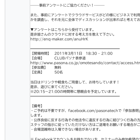
——–事前アンケートにご協力ください！–
——–
また、事前にアンケートでクラウドサービスがどの様にビ
ジネスで利
かを調査し、それを元に全体でデ
ィスカッションが出来ればと考えて
▼アンケートはこちらから受付ています。
是非皆さんのクラウドに対する考え方を教えて下さい。
http://enq-maker.com/anuHr
K
━━━━━━━━━━━━━━━━━━━━━━━━━━
【開場時間】 2011年3月11日 18:30 – 21:00
【会場】 CLUBパソナ表参道
http://www.pasona.co.jp/om
otesando/contact/access.ht
【参加費】 無料
【定員】 50名
当日はドリンクや軽食もご用意して、お待ちしています！
是非、遊びに来てください。
※20:15～21:00の時間帯に懇親会を予定してい
ます。
━━━━━━━━━━━━━━━━━━━━━━━━━━
【備考】
・ご予約は不要ですが、facebook.com/pa
sonatechで「参加表
します。
・公序良俗に反する行為その他法令に違反する行為に結び
つく行為の
スタッフの指示に従っていただけない方はご退場をお願
いする場合が
・会場混雑時は入場できない場合があります。
※ Facebookアカウントをお持ちでない方、セミナー
のみ参加希望の