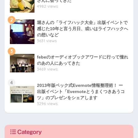
さんに会ってきた
4982 views
2
堀さんの「ライフハック大全」出版イベントで
感じた10年と言う月日、或いはライフハックへ
の想いなど
3631 views
3
febeのオーディオブックアワードに行って憧れ
のあの人にあってきた
3469 views
4
2013年版ベック式Evernote情報整理術！ ー
出版イベント「Evernoteとうまくつきあうコ
ツ」のプレゼンをシェアします
3296 views
Category