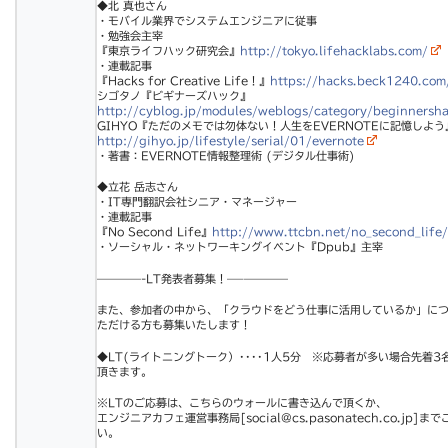
◆北 真也さん
・モバイル業界でシステムエンジニアに従事
・勉強会主宰
『東京ライフハック研究会』
http://tokyo.lifehacklabs.
com/
・連載記事
『Hacks for Creative Life！』
https://hacks.beck1240.com
シゴタノ『ビギナーズハック』
http://cyblog.jp/modules/w
eblogs/category/beginnersh
GIHYO『ただのメモでは勿体ない！人生をEVER
NOTEに記憶しよう
http://gihyo.jp/lifestyle/
serial/01/evernote
・著書：EVERNOTE情報整理術 (デジタル仕事術)
◆立花 岳志さん
・IT専門翻訳会社シニア・マネージャー
・連載記事
『No Second Life』
http://www.ttcbn.net/no_se
cond_life/
・ソーシャル・ネットワーキングイベント『Dpub』主
宰
————-LT発表者募集！—–
————
また、参加者の中から、「クラウドをどう仕事に活用して
いるか」に
ただける方も募集いたします！
◆LT(ライトニングトーク）････1人5分 ※応募
者が多い場合先着3
頂きます。
※LTのご応募は、こちらのウォールに書き込んで頂くか
、
エンジニアカフェ運営事務局[social@cs.pa
sonatech.co.jp]
い。