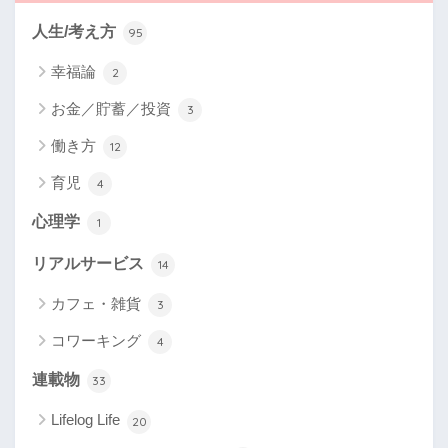
人生/考え方
95
幸福論
2
お金／貯蓄／投資
3
働き方
12
育児
4
心理学
1
リアルサービス
14
カフェ・雑貨
3
コワーキング
4
連載物
33
Lifelog Life
20