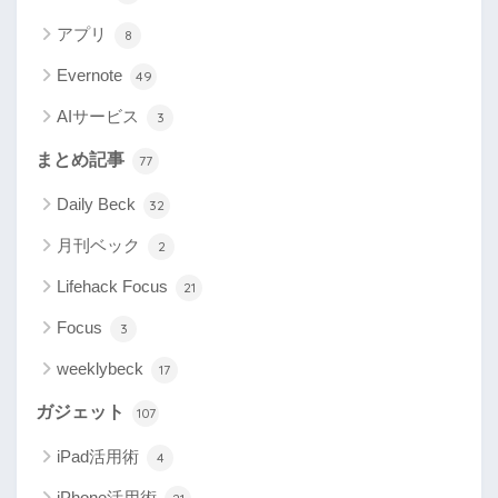
アプリ
8
Evernote
49
AIサービス
3
まとめ記事
77
Daily Beck
32
月刊ベック
2
Lifehack Focus
21
Focus
3
weeklybeck
17
ガジェット
107
iPad活用術
4
iPhone活用術