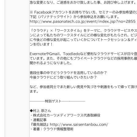
急な変更となり、ご迷惑をおかけ致しました事、お詫び申
し上げます
※ Facebookアカウントをお持ちでない方、セミナー
のみ参加希望の
下記（パソナテックサイト）から参加申込をお願いしま
す。
http://www.pasonatech.co.j
p/event/index.jsp?no=2855
————————–
————————–
——————–
「クラウド」×「ワークスタイル」をテーマに、クラウド
サービスや
ンによって私たちのワークスタイ
ルにどの様な変化がもたらされ、ビ
に今後ど
の様な変化が起こっていくかについてトークセッション＆
デ
ンを行います！
EvernoteやGmail、Toodledoなど便
利なクラウドサービスが日々
ています。また
、その他にもプライベートクラウドなどの採用事例も
聞かれるようになりました。
普段仕事の中でどうクラウドを活用しているのか？
今後クラウドにどう取り組んでいきたいか？
など、参加者同士でまた新しい発見や気づきや刺激をもっ
て帰って頂
ます。
————–特別ゲスト——-
————–
◆村上 崇さん
・株式会社カーツメディアワークス代表取締役
・連載記事
『最先端訪』
http://www.saisentanbou.co
m/
・著書：クラウド情報整理術