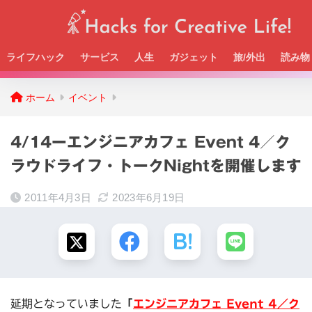
ライフハック
サービス
人生
ガジェット
旅/外出
読み物
Beckの活動＆SNSまとめはこちら
ホーム
イベント
4/14ーエンジニアカフェ Event 4／ク
ラウドライフ・トークNightを開催します
2011年4月3日
2023年6月19日
延期となっていました
「
エンジニアカフェ Event 4／ク