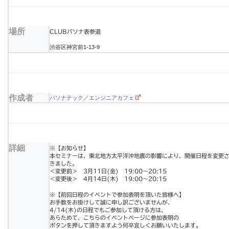
場所
CLUBパソナ表参道
渋谷区神宮前1-13-9
作成者
パソナテック／エンジニアカフェ
詳細
※【お知らせ】
本セミナーは、東北地方太平洋沖地震の影響により、開催
日程を変更
きました。
＜変更前＞ 3月11日(金) 19:00～20:15
＜変更後＞ 4月14日(木) 19:00～20:15
※【前回日程のイベントで参加表明を頂いた皆様へ】
お手数をお掛けして誠に申し訳ございませんが、
4/14(木)の日程でもご参加して頂ける方は、
あらためて、こちらのイベントページに参加表明の
ボタンを押して頂きますよう何卒宜しくお願いいたします
。