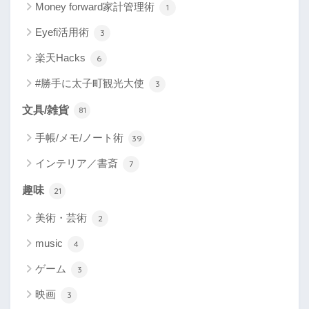
Money forward家計管理術
1
Eyefi活用術
3
楽天Hacks
6
#勝手に太子町観光大使
3
文具/雑貨
81
手帳/メモ/ノート術
39
インテリア／書斎
7
趣味
21
美術・芸術
2
music
4
ゲーム
3
映画
3