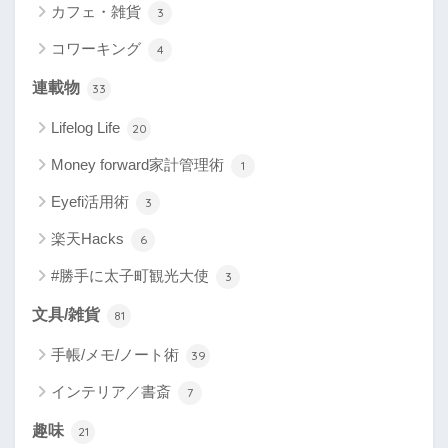
カフェ・雑貨
3
コワーキング
4
連載物
33
Lifelog Life
20
Money forward家計管理術
1
Eyefi活用術
3
楽天Hacks
6
#勝手に太子町観光大使
3
文具/雑貨
81
手帳/メモ/ノート術
39
インテリア／書斎
7
趣味
21