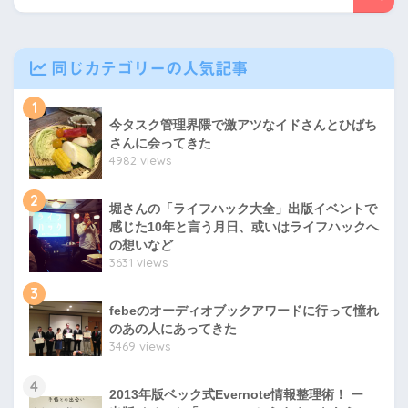
同じカテゴリーの人気記事
1
今タスク管理界隈で激アツなイドさんとひばち
さんに会ってきた
4982 views
2
堀さんの「ライフハック大全」出版イベントで
感じた10年と言う月日、或いはライフハックへ
の想いなど
3631 views
3
febeのオーディオブックアワードに行って憧れ
のあの人にあってきた
3469 views
4
2013年版ベック式Evernote情報整理術！ ー