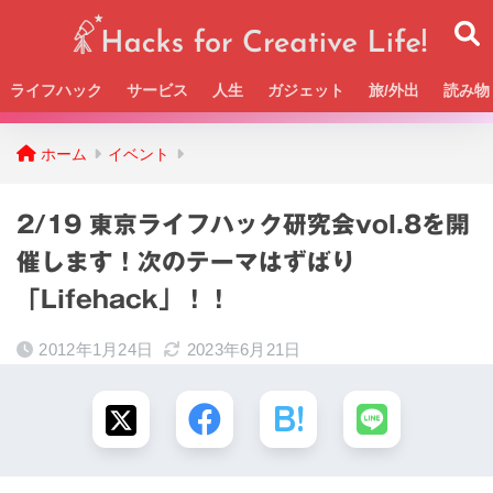
ライフハック
サービス
人生
ガジェット
旅/外出
読み物
Beckの活動＆SNSまとめはこちら
ホーム
イベント
2/19 東京ライフハック研究会vol.8を開
催します！次のテーマはずばり
「Lifehack」！！
2012年1月24日
2023年6月21日