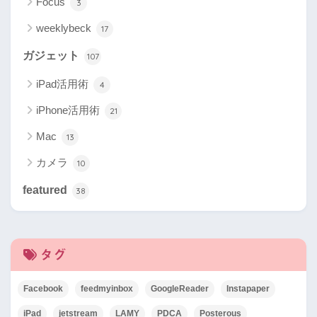
Focus
3
weeklybeck
17
ガジェット
107
iPad活用術
4
iPhone活用術
21
Mac
13
カメラ
10
featured
38
タグ
Facebook
feedmyinbox
GoogleReader
Instapaper
iPad
jetstream
LAMY
PDCA
Posterous