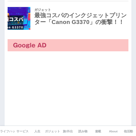
Google AD
ライフハック
サービス
人生
ガジェット
旅/外出
読み物
連載
About
他活動