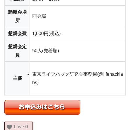
懇親会場
同会場
所
懇親会費
1,000円(税込)
懇親会定
50人(先着順)
員
東京ライフハック研究会事務局(@lifehackla
主催
bs)
Love
0