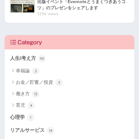
出版イベント「Evernoteとうまくつきあうコ
ツ」のプレゼンをシェアします
3296 views
Category
人生/考え方
95
幸福論
2
お金／貯蓄／投資
3
働き方
12
育児
4
心理学
1
リアルサービス
14