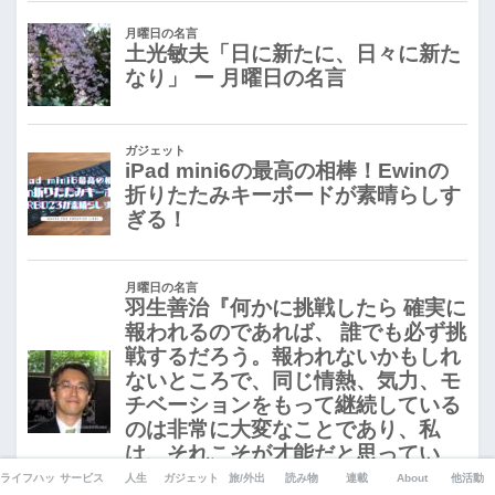
ライフハック
サービス
人生
ガジェット
旅/外出
読み物
連載
About
他活動