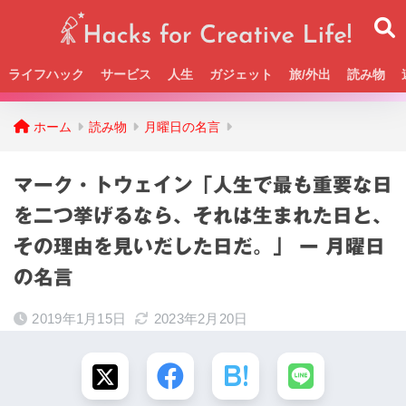
ライフハック
サービス
人生
ガジェット
旅/外出
読み物
Beckの活動＆SNSまとめはこちら
ホーム
読み物
月曜日の名言
マーク・トウェイン「人生で最も重要な日
を二つ挙げるなら、それは生まれた日と、
その理由を見いだした日だ。」 ー 月曜日
の名言
2019年1月15日
2023年2月20日