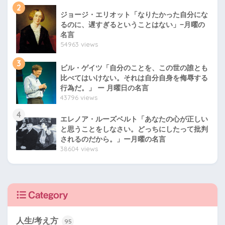
2
ジョージ・エリオット「なりたかった自分にな
るのに、遅すぎるということはない」−月曜の
名言
54963 views
3
ビル・ゲイツ「自分のことを、この世の誰とも
比べてはいけない。それは自分自身を侮辱する
行為だ。」 ー 月曜日の名言
43796 views
4
エレノア・ルーズベルト「あなたの心が正しい
と思うことをしなさい。どっちにしたって批判
されるのだから。」ー月曜の名言
38604 views
Category
人生/考え方
95