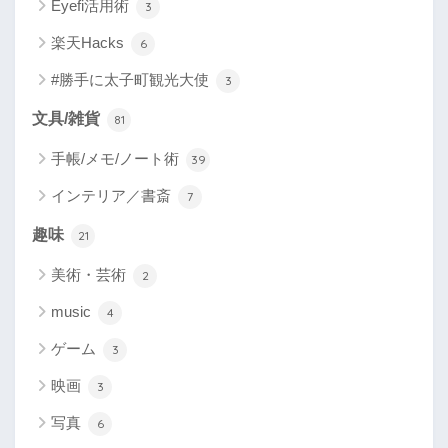
Eyefi活用術
3
楽天Hacks
6
#勝手に太子町観光大使
3
文具/雑貨
81
手帳/メモ/ノート術
39
インテリア／書斎
7
趣味
21
美術・芸術
2
music
4
ゲーム
3
映画
3
写真
6