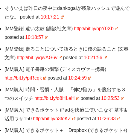
そういえば昨日の夜中にdankogaiが残業ハッシュで遊んで
たな。 posted at
10:17:21
[MM登録] 遠い太鼓 (講談社文庫)
http://bit.ly/npY0Xb
posted at
10:18:57
[MM登録] 走ることについて語るときに僕の語ること (文春
文庫)
http://bit.ly/qwAG6v
posted at
10:21:56
[MM購入] 電子書籍の衝撃 (ディスカヴァー携書)
http://bit.ly/piRcqk
posted at
10:24:59
[MM購入] 時間・習慣・人脈 「伸び悩み」を脱出する３
つのスイッチ
http://bit.ly/o8HLeH
posted at
10:25:53
[MM購入] できるポケット iPadを快適に使いこなす 基本&
活用ワザ150
http://bit.ly/n3toKZ
posted at
10:26:33
[MM購入] できるポケット＋ Dropbox (できるポケット+)