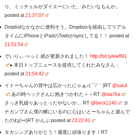
り、ミッチェルがダイエーにいた、みたいなもんか。
posted at
21:37:07
Droplistなかなかに便利そう。Dropboxを経由してリアル
タイムにiPhoneとiPadのTodoがsyncしてる！！ posted at
21:51:54
でいりぃ べっく 紙が更新されました！
http://bit.ly/ewfl91
▸ 本日トップニュースを提供してくれたみなさん：
posted at
21:54:42
イトーちゃんの背中は広かったにゃぁ♪( ´▽｀)RT
@saiut
: あの時ベックさんに抱きつかれた＞＜RT
@sta7ka
:
さっき乳繰りあっとったやないか… RT
@beck1240
: タ
ナカンプさん僕の横にいるのに心はいとーちゃんと遊んで
たのね(><)RT かんぷ posted at
23:22:41
タカシングありがとう！適度に頑張ります！RT