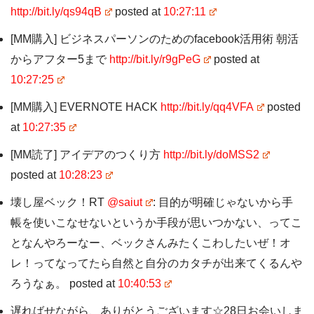
http://bit.ly/qs94qB
posted at
10:27:11
[MM購入] ビジネスパーソンのためのfacebook活用術 朝活
からアフター5まで
http://bit.ly/r9gPeG
posted at
10:27:25
[MM購入] EVERNOTE HACK
http://bit.ly/qq4VFA
posted
at
10:27:35
[MM読了] アイデアのつくり方
http://bit.ly/doMSS2
posted at
10:28:23
壊し屋ベック！RT
@saiut
: 目的が明確じゃないから手
帳を使いこなせないというか手段が思いつかない、ってこ
となんやろーなー、ベックさんみたくこわしたいぜ！オ
レ！ってなってたら自然と自分のカタチが出来てくるんや
ろうなぁ。 posted at
10:40:53
遅ればせながら、ありがとうございます☆28日お会いしま