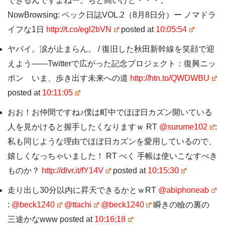
できるんですよねー。ちと高いけど・・・。
NowBrowsing: ベック日誌VOL.2（8月8日分）ー ノマドラ
イフな1日
http://t.co/egl2bVN
posted at
10:05:54
ヤバイ。涙が止まらん。 / 復旧した秋田新幹線を笑顔で迎
えよう――Twitterで広がった記念プロジェクト：復興ニッ
ポン いま、歩き出す未来への道
http://htn.to/QWDWBU
posted at
10:11:05
おお！お仲間ですね♪僕は町中でほぼ日カズン開いている
人を見かけると握手したくなりますｗ RT
@surume102
:
私も同じような理由でほぼ日カズンを愛用しているので、
嬉しくなっちゃいました！ RT べく 手帳は使いこなすべき
ものか？
http://dlvr.it/fY14V
posted at
10:15:30
走り出し30分以内に昇天できるかとｗRT
@abiphoneab
:
@beck1240
@ttachi
@beck1240
瞬きの瞼の裏の
三途かなwww posted at
10:16:18