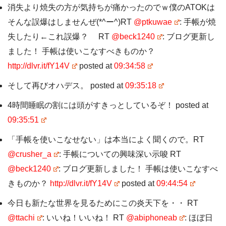
消失より焼失の方が気持ちが痛かったのでｗ僕のATOKは
そんな誤爆はしませんぜ(*^ー^)RT
@ptkuwae
: 手帳が焼
失したり←これ誤爆？ RT
@beck1240
: ブログ更新し
ました！ 手帳は使いこなすべきものか？
http://dlvr.it/fY14V
posted at
09:34:58
そして再びオハデス。 posted at
09:35:18
4時間睡眠の割には頭がすきっとしているぞ！ posted at
09:35:51
「手帳を使いこなせない」は本当によく聞くので。RT
@crusher_a
: 手帳についての興味深い示唆 RT
@beck1240
: ブログ更新しました！ 手帳は使いこなすべ
きものか？
http://dlvr.it/fY14V
posted at
09:44:54
今日も新たな世界を見るためにこの炎天下を・・ RT
@ttachi
: いいね！いいね！ RT
@abiphoneab
: ほぼ日