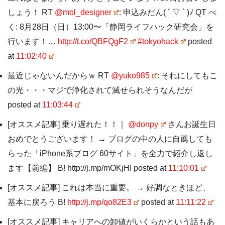
しょう！ RT
@mol_designer
: 申込みだん( ´ ▽ ` )ﾉ QT べ
く: 8月28日（日）13:00〜「静岡ライフハック研究会」を
行います！…
http://t.co/QBFQgF2
#tokyohack
posted
at
11:02:40
最近じゃないんだからｗ RT
@yuko985
: それにしてもこ
の光・・・マジで浄化されて滅せられそうなんだが
posted at
11:03:44
[オススメ記事] 乗り遅れた！！｜
@donpy
さんお誕生日
おめでとうございます！ → ブログの中の人に自薦しても
らった「iPhone系ブログ 60サイト」を全力で紹介し返し
ます【前編】 B! http://j.mp/mOKjHI posted at
11:10:01
[オススメ記事] これは本当に重要。 → 好調なときほど、
基本に戻ろう B!
http://j.mp/qo82E3
posted at
11:11:22
[オススメ記事] キャリアへの卸値がいくらかという話もあ