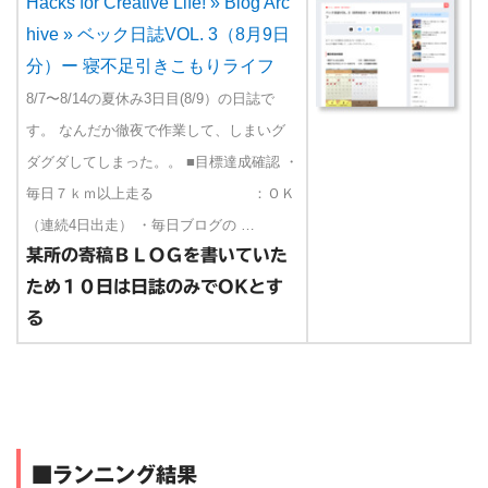
Hacks for Creative Life! » Blog Arc
hive » ベック日誌VOL. 3（8月9日
分）ー 寝不足引きこもりライフ
8/7〜8/14の夏休み3日目(8/9）の日誌で
す。 なんだか徹夜で作業して、しまいグ
ダグダしてしまった。。 ■目標達成確認 ・
毎日７ｋｍ以上走る ：ＯＫ
（連続4日出走） ・毎日ブログの …
某所の寄稿ＢＬＯＧを書いていた
ため１０日は日誌のみでOKとす
る
■ランニング結果