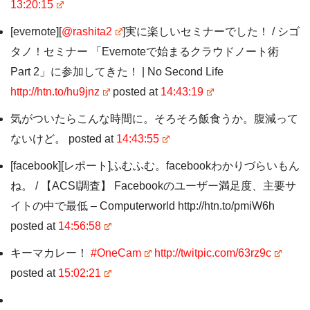
13:20:15
[evernote][
@rashita2
]実に楽しいセミナーでした！ / シゴ
タノ！セミナー 「Evernoteで始まるクラウドノート術
Part 2」に参加してきた！ | No Second Life
http://htn.to/hu9jnz
posted at
14:43:19
気がついたらこんな時間に。そろそろ飯食うか。腹減って
ないけど。 posted at
14:43:55
[facebook][レポート]ふむふむ。facebookわかりづらいもん
ね。 / 【ACSI調査】 Facebookのユーザー満足度、主要サ
イトの中で最低 – Computerworld http://htn.to/pmiW6h
posted at
14:56:58
キーマカレー！
#OneCam
http://twitpic.com/63rz9c
posted at
15:02:21