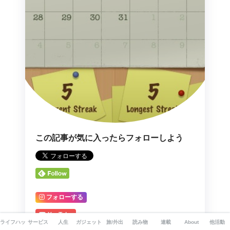
この記事が気に入ったらフォローしよう
フォローする
YouTube
ライフハック
サービス
人生
ガジェット
旅/外出
読み物
連載
About
他活動