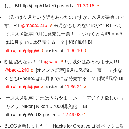
し。 B! http://j.mp/r1Mkz0 posted at
11:30:18
一説では今月という話もあったのですが。来月が最有力で
す。RT
@masa5216
: 来月かもしれないのか^^ RT べく:
[オススメ記事] 9月に発売に一票！ → 少なくともiPhone5
は11月までには発売する！？ | 和洋風◎ B!
http://j.mp/plyjgW
posted at
11:36:10
断固認めない！RT
@saiut
: 9月以外はみとめませんRT
@beck1240
: [オススメ記事] 9月に発売に一票！ → 少な
くともiPhone5は11月までには発売する！？ | 和洋風◎ B!
http://j.mp/plyjgW
posted at
11:36:21
[オススメ記事] これはうらやましい！！デジイチ欲しい →
[カメラ][Nikon] Nikon D7000購入記！ B!
http://j.mp/pWojU3 posted at
12:49:03
BLOG更新しました！ | Hacks for Creative Life! ベック日誌