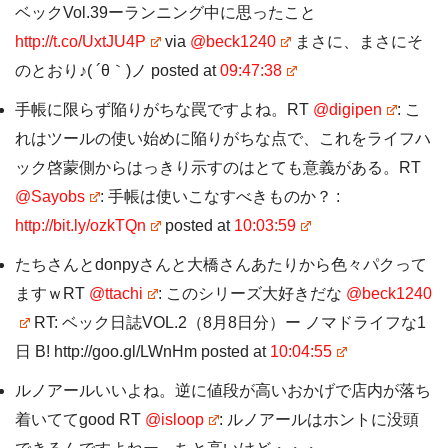
ベックVol.39ーランニング中に思ったこと
http://t.co/UxtJU4P
via
@beck1240
まさに、まさにそ
のとおり♪( ´θ｀)ノ posted at
09:47:38
手帳に限らず陥りがちな罠ですよね。RT
@digipen
: こ
れはツールの使い始めに陥りがちな点で、これをライフハ
ック啓蒙側からはっきり示すのはとても意義がある。RT
@Sayobs
: 手帳は使いこなすべきものか？ :
http://bit.ly/ozkTQn
posted at
10:03:59
たちさんとdonpyさんと大橋さんあたりから色々パクって
ますｗRT
@ttachi
: このシリーズ大好きだな
@beck1240
RT: ベック日誌VOL.2（8月8日分）ー ノマドライフな1
日 B! http://goo.gl/LWnHm posted at
10:04:55
ルノアールいいよね。逆に値段が高いおかげで店内が落ち
着いててgood RT
@isloop
: ルノアールはホントに没頭