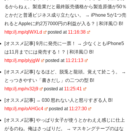
るからねぇ。製造業だと最終販売価格から製造原価が50％
とかだと普通ビジネス成り立たない。 → iPhone 5が1つ売
れるとAppleに約2万7000円の利益が入る？ | 和洋風◎ B!
http://j.mp/qlWXLd
posted at
11:16:38
[オススメ記事] 9月に発売に一票！ → 少なくともiPhone5
は11月までには発売する！？ | 和洋風◎ B!
http://j.mp/plyjgW
posted at
11:21:13
[オススメ記事] なるほど、脱兎と龍頭。覚えて於こう。 →
とっつきやすい「書きだし」の二つの型 B!
http://j.mp/rv32j9
posted at
11:25:41
[オススメ記事] → 030 怒れない人と怒りすぎる人 B!
http://j.mp/oAHGc4
posted at
11:27:30
[オススメ記事] やっぱり女子が使うとかわええ感じに仕上
がるのね。俺はさっぱりだ。 → マスキングテープのはな