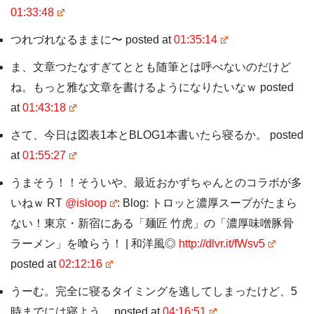
01:33:48
つれづれなるままに〜 posted at
01:35:14
ま、文章つたなすぎてととも随筆とは呼べないのだけど
ね。もっと雅な文章を書けるようになりたいなｗ posted
at
01:43:18
さて、今日は図表1本とBLOG1本書いたら寝るか。 posted
at
01:55:27
うまそう！！そういや、最近おかずちゃんとのコラボが多
いねｗ RT
@isloop
: Blog: トロッと濃厚スープがたまら
ない！東京・新宿にある「麺匠 竹虎」の「濃厚味噌豚骨
ラーメン」を喰らう！ | 和洋風◎
http://dlvr.it/fWsv5
posted at
02:12:16
うーむ。完全に寝るタイミングを逃してしまったけど、5
時までには寝よう。 posted at
04:16:51