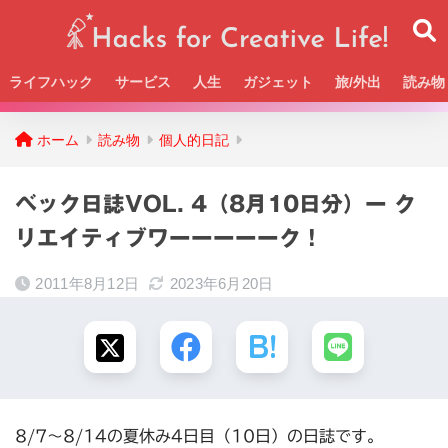
ライフハック
サービス
人生
ガジェット
旅/外出
読み物
Beckの活動＆SNSまとめはこちら
ホーム
読み物
個人的日記
ベック日誌VOL. 4（8月10日分）ー ク
リエイティブワーーーーーク！
2011年8月12日
2023年6月20日
8/7〜8/14の夏休み4日目（10日）の日誌です。