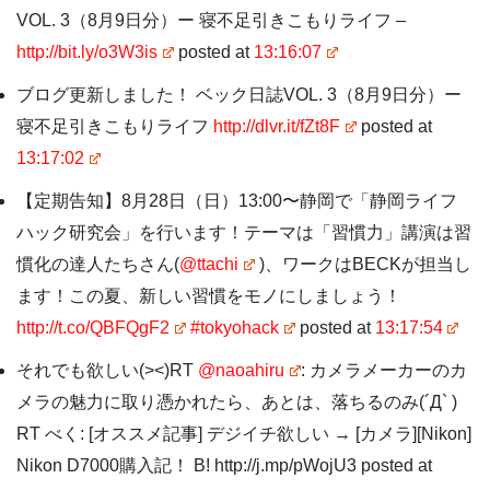
VOL. 3（8月9日分）ー 寝不足引きこもりライフ –
http://bit.ly/o3W3is
posted at
13:16:07
ブログ更新しました！ ベック日誌VOL. 3（8月9日分）ー
寝不足引きこもりライフ
http://dlvr.it/fZt8F
posted at
13:17:02
【定期告知】8月28日（日）13:00〜静岡で「静岡ライフ
ハック研究会」を行います！テーマは「習慣力」講演は習
慣化の達人たちさん(
@ttachi
)、ワークはBECKが担当し
ます！この夏、新しい習慣をモノにしましょう！
http://t.co/QBFQgF2
#tokyohack
posted at
13:17:54
それでも欲しい(><)RT
@naoahiru
: カメラメーカーのカ
メラの魅力に取り憑かれたら、あとは、落ちるのみ(´Д` )
RT べく: [オススメ記事] デジイチ欲しい → [カメラ][Nikon]
Nikon D7000購入記！ B! http://j.mp/pWojU3 posted at