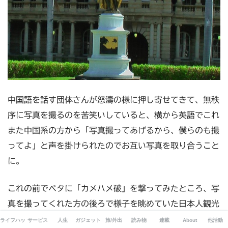
中国語を話す団体さんが怒濤の様に押し寄せてきて、無秩
序に写真を撮るのを苦笑いしていると、横から英語でこれ
また中国系の方から「写真撮ってあげるから、僕らのも撮
ってよ」と声を掛けられたのでお互い写真を取り合うこと
に。
これの前でベタに「カメハメ破」を撃ってみたところ、写
真を撮ってくれた方の後ろで様子を眺めていた日本人観光
客に「あれは恥ずかしくて出来ないわ」と言われる始末。
ライフハック
サービス
人生
ガジェット
旅/外出
読み物
連載
About
他活動