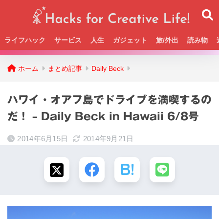
ライフハック
サービス
人生
ガジェット
旅/外出
読み物
Beckの活動＆SNSまとめはこちら
ホーム
まとめ記事
Daily Beck
ハワイ・オアフ島でドライブを満喫するの
だ！ – Daily Beck in Hawaii 6/8号
2014年6月15日
2014年9月21日