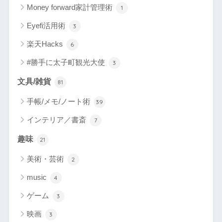
Money forward家計管理術
1
Eyefi活用術
3
楽天Hacks
6
#勝手に太子町観光大使
3
文具/雑貨
81
手帳/メモ/ノート術
39
インテリア／書斎
7
趣味
21
美術・芸術
2
music
4
ゲーム
3
映画
3