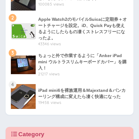
100085 views
2
Apple Watch2のモバイルSuicaに定期券＋オ
ートチャージを設定。iD、Quick Payも使え
るようにしたらもの凄くストレスフリーにな
ったよ。
43346 views
3
ちょっと外で作業するように「Anker iPad
mini ウルトラスリムキーボードカバー」を購
入！
21217 views
4
iPad mini6を裸族運用＆Majextand＆バンカ
ーリング構成に変えたら凄く快適になった
19458 views
Category