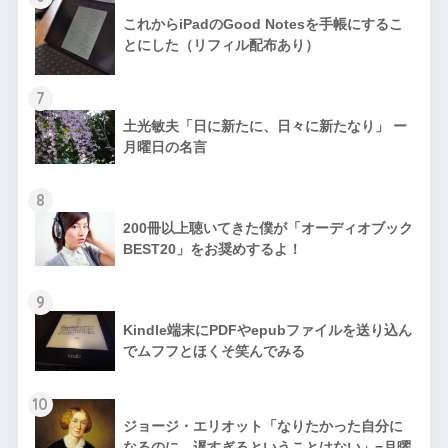
これからiPadのGood Notesを手帳にするこ
とにした（リフィル配布あり）
7
土光敏夫「日に新たに、日々に新たなり」 ー
月曜日の名言
8
200冊以上聴いてきた僕が「オーディオブック
BEST20」をお奨めするよ！
9
Kindle端末にPDFやepubファイルを送り込ん
でムフフとほくそ笑んでみる
10
ジョージ・エリオット「なりたかった自分に
なるのに、遅すぎるということはない」−月曜