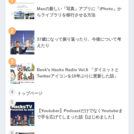
1
Macの新しい「写真」アプリに「iPhoto」か
らライブラリを移行させる方法
2
37歳になって振り返ったり、今後について考
えたり
3
Beck's Hacks Radio Vol.6 「ダイエットと
Twitterアイコンを10年ぶりに更新した話」
4
トップページ
5
【Youtuber】PodcastだけでなくYoutubeま
で手を広げてしまった話【はじめました】
6