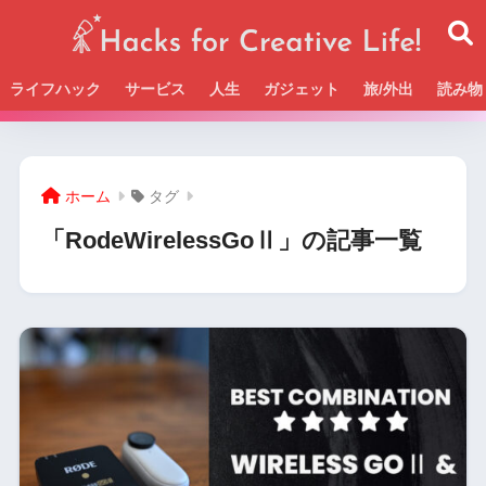
ライフハック
サービス
人生
ガジェット
旅/外出
読み物
Beckの活動＆SNSまとめはこちら
ホーム
タグ
「RodeWirelessGoⅡ」の記事一覧