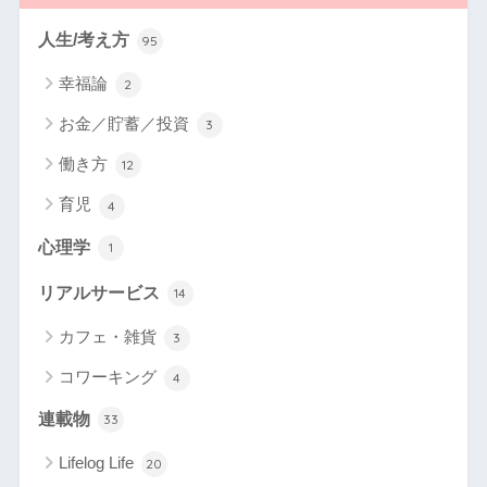
人生/考え方
95
幸福論
2
お金／貯蓄／投資
3
働き方
12
育児
4
心理学
1
リアルサービス
14
カフェ・雑貨
3
コワーキング
4
連載物
33
Lifelog Life
20