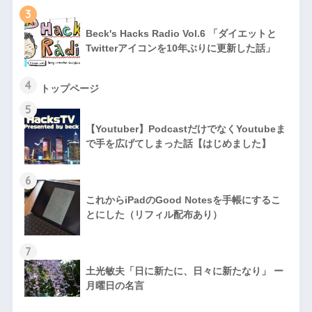
3
Beck's Hacks Radio Vol.6 「ダイエットと
Twitterアイコンを10年ぶりに更新した話」
4
トップページ
5
【Youtuber】PodcastだけでなくYoutubeま
で手を広げてしまった話【はじめました】
6
これからiPadのGood Notesを手帳にするこ
とにした（リフィル配布あり）
7
土光敏夫「日に新たに、日々に新たなり」 ー
月曜日の名言