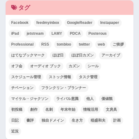
タグ
Facebook
feedmyinbox
GoogleReader
Instapaper
iPad
jetstream
LAMY
PDCA
Posterous
Professional
RSS
tombloo
twitter
web
ご挨拶
はてなブックマーク
ほぼ日
ほぼ日カズン
アーカイブ
オフ会
オーディオ ブック
カズン
シール
スケジュール管理
ストック情報
タスク管理
チベーション
フランクリン・プランナー
マイケル・ジャクソン
ライバル意識
他人
価値観
初投稿
創作
名刺
年末年始
情報活用
文房具
日記
書評
独自ドメイン
生き方
稲盛和夫
計画
近況