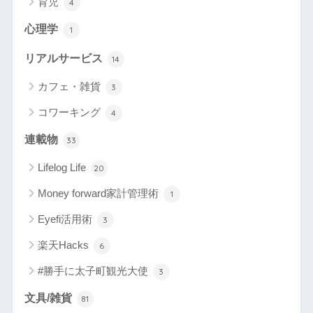
育児
4
心理学
1
リアルサービス
14
カフェ・雑貨
3
コワーキング
4
連載物
33
Lifelog Life
20
Money forward家計管理術
1
Eyefi活用術
3
楽天Hacks
6
#勝手に太子町観光大使
3
文具/雑貨
81