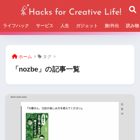
ライフハック
サービス
人生
ガジェット
旅/外出
読み物
Beckの活動＆SNSまとめはこちら
ホーム
タグ
「nozbe」の記事一覧