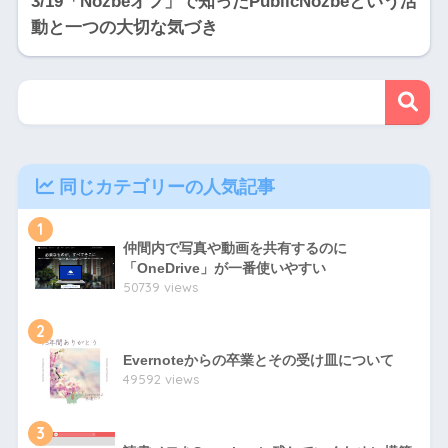
3/19「Nozbeオフ」で知ったPublicNozbeという活
動と一つの大切な気づき
同じカテゴリーの人気記事
1
仲間内で写真や動画を共有するのに
「OneDrive」が一番使いやすい
50739 views
2
Evernoteからの卒業とその受け皿について
49592 views
3