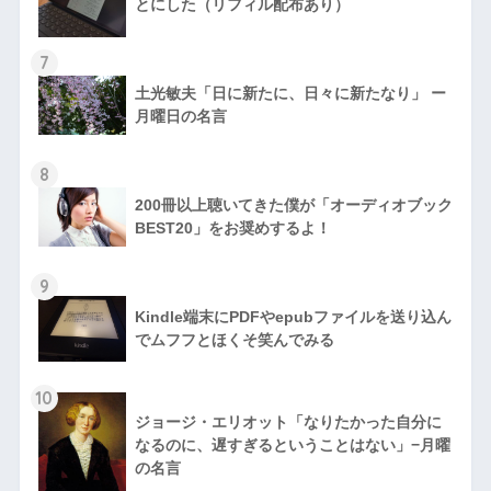
とにした（リフィル配布あり）
7
土光敏夫「日に新たに、日々に新たなり」 ー
月曜日の名言
8
200冊以上聴いてきた僕が「オーディオブック
BEST20」をお奨めするよ！
9
Kindle端末にPDFやepubファイルを送り込ん
でムフフとほくそ笑んでみる
10
ジョージ・エリオット「なりたかった自分に
なるのに、遅すぎるということはない」−月曜
の名言