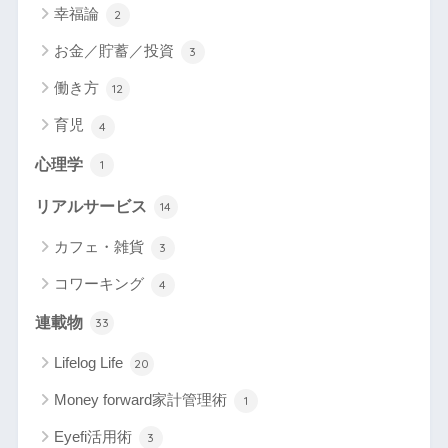
幸福論
2
お金／貯蓄／投資
3
働き方
12
育児
4
心理学
1
リアルサービス
14
カフェ・雑貨
3
コワーキング
4
連載物
33
Lifelog Life
20
Money forward家計管理術
1
Eyefi活用術
3