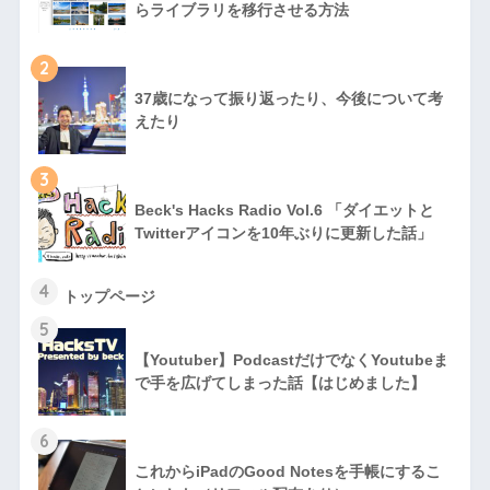
らライブラリを移行させる方法
2
37歳になって振り返ったり、今後について考
えたり
3
Beck's Hacks Radio Vol.6 「ダイエットと
Twitterアイコンを10年ぶりに更新した話」
4
トップページ
5
【Youtuber】PodcastだけでなくYoutubeま
で手を広げてしまった話【はじめました】
6
これからiPadのGood Notesを手帳にするこ