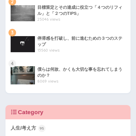
2
目標策定とその達成に役立つ「４つのリフィ
ル」と「２つのTIPS」
25046 views
3
停滞感を打破し、前に進むための３つのステ
ップ
13560 views
4
僕らは何故、かくも大切な事を忘れてしまう
のか？
8069 views
Category
人生/考え方
95