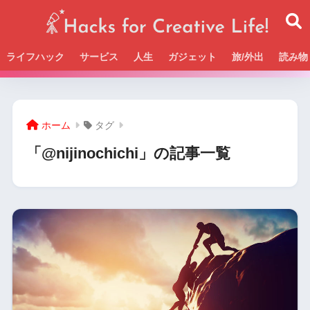
ライフハック
サービス
人生
ガジェット
旅/外出
読み物
Beckの活動＆SNSまとめはこちら
ホーム
タグ
「@nijinochichi」の記事一覧