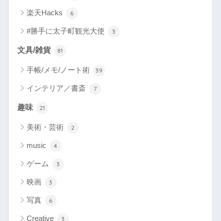
楽天Hacks
6
#勝手に太子町観光大使
3
文具/雑貨
81
手帳/メモ/ノート術
39
インテリア／書斎
7
趣味
21
美術・芸術
2
music
4
ゲーム
3
映画
3
写真
6
Creative
3