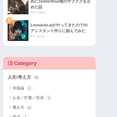
めにTwitterBlue他のサブスクを止
めた話
445 views
3
Leonardo.aiがやってきたのでAI
アシスタント作りに励んでみた
411 views
Category
人生/考え方
95
幸福論
2
お金／貯蓄／投資
3
働き方
12
育児