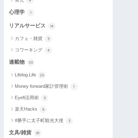
4
心理学
1
リアルサービス
14
カフェ・雑貨
3
コワーキング
4
連載物
33
Lifelog Life
20
Money forward家計管理術
1
Eyefi活用術
3
楽天Hacks
6
#勝手に太子町観光大使
3
文具/雑貨
81