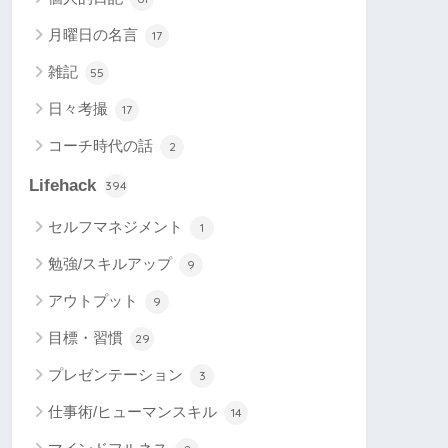
月曜日の名言
17
雑記
55
日々考撮
17
コーチ時代の話
2
Lifehack
394
セルフマネジメント
1
勉強/スキルアップ
9
アウトプット
9
目標・習慣
29
プレゼンテーション
3
仕事術/ヒューマンスキル
14