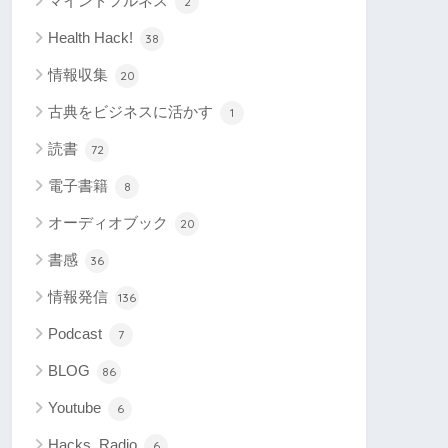
マインドフルネス
2
Health Hack!
38
情報収集
20
古典をビジネスに活かす
1
読書
72
電子書籍
8
オーディオブック
20
書感
36
情報発信
136
Podcast
7
BLOG
86
Youtube
6
Hacks_Radio
6