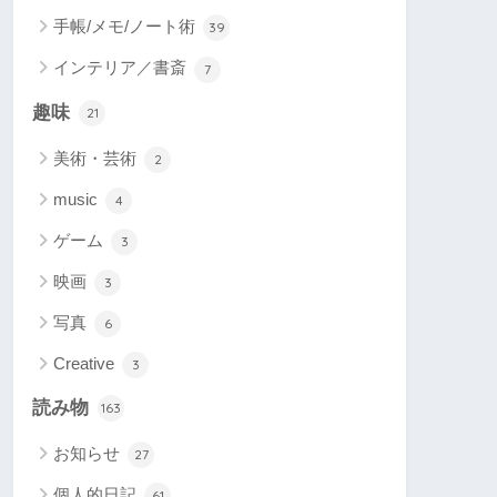
手帳/メモ/ノート術
39
インテリア／書斎
7
趣味
21
美術・芸術
2
music
4
ゲーム
3
映画
3
写真
6
Creative
3
読み物
163
お知らせ
27
個人的日記
61