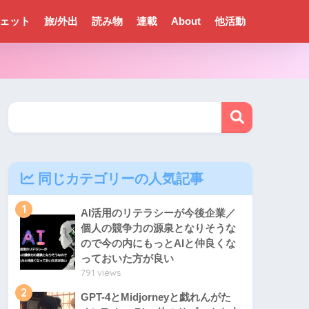
ェット
旅/外出
読み物
連載
About
他活動
同じカテゴリーの人気記事
1
AI活用のリテラシーが今後企業／
個人の競争力の源泉となりそうな
ので今の内にもっとAIと仲良くな
っておいた方が良い
791 views
2
GPT-4とMidjorneyと戯れんがた