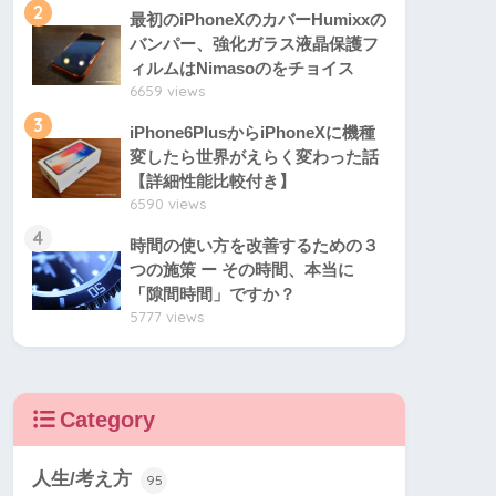
2
最初のiPhoneXのカバーHumixxの
バンパー、強化ガラス液晶保護フ
ィルムはNimasoのをチョイス
6659 views
3
iPhone6PlusからiPhoneXに機種
変したら世界がえらく変わった話
【詳細性能比較付き】
6590 views
4
時間の使い方を改善するための３
つの施策 ー その時間、本当に
「隙間時間」ですか？
5777 views
Category
人生/考え方
95