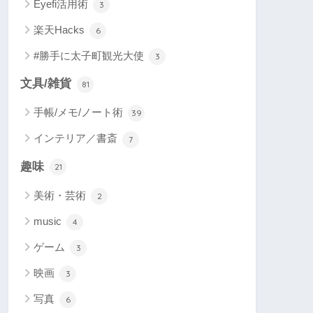
Eyefi活用術
3
楽天Hacks
6
#勝手に太子町観光大使
3
文具/雑貨
81
手帳/メモ/ノート術
39
インテリア／書斎
7
趣味
21
美術・芸術
2
music
4
ゲーム
3
映画
3
写真
6