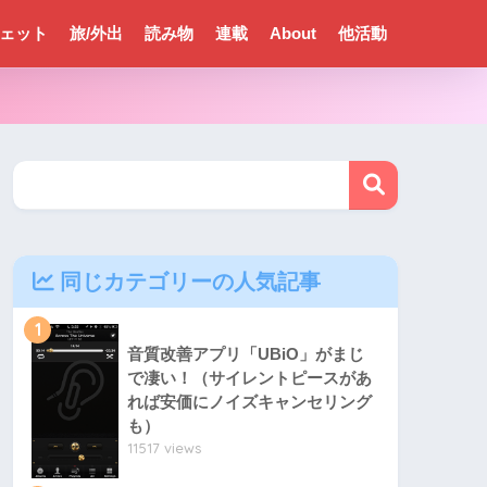
ェット
旅/外出
読み物
連載
About
他活動
同じカテゴリーの人気記事
1
音質改善アプリ「UBiO」がまじ
で凄い！（サイレントピースがあ
れば安価にノイズキャンセリング
も）
11517 views