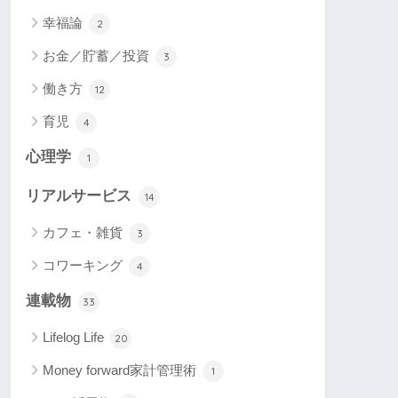
幸福論
2
お金／貯蓄／投資
3
働き方
12
育児
4
心理学
1
リアルサービス
14
カフェ・雑貨
3
コワーキング
4
連載物
33
Lifelog Life
20
Money forward家計管理術
1