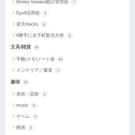
Money forward家計管理術
1
Eyefi活用術
3
楽天Hacks
6
#勝手に太子町観光大使
3
文具/雑貨
81
手帳/メモ/ノート術
39
インテリア／書斎
7
趣味
21
美術・芸術
2
music
4
ゲーム
3
映画
3