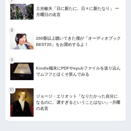
7
土光敏夫「日に新たに、日々に新たなり」 ー
月曜日の名言
8
200冊以上聴いてきた僕が「オーディオブック
BEST20」をお奨めするよ！
9
Kindle端末にPDFやepubファイルを送り込ん
でムフフとほくそ笑んでみる
10
ジョージ・エリオット「なりたかった自分に
なるのに、遅すぎるということはない」−月曜
の名言