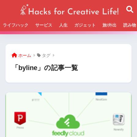
ライフハック
サービス
人生
ガジェット
旅/外出
読み物
Beckの活動＆SNSまとめはこちら
ホーム
タグ
「byline」の記事一覧