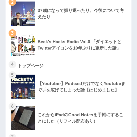
2
37歳になって振り返ったり、今後について考
えたり
3
Beck's Hacks Radio Vol.6 「ダイエットと
Twitterアイコンを10年ぶりに更新した話」
4
トップページ
5
【Youtuber】PodcastだけでなくYoutubeま
で手を広げてしまった話【はじめました】
6
これからiPadのGood Notesを手帳にするこ
とにした（リフィル配布あり）