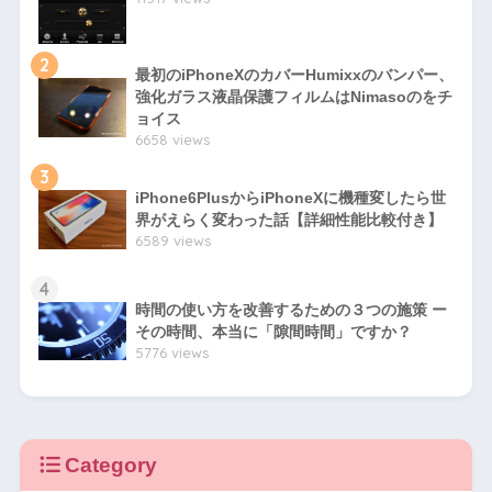
2
最初のiPhoneXのカバーHumixxのバンパー、
強化ガラス液晶保護フィルムはNimasoのをチ
ョイス
6658 views
3
iPhone6PlusからiPhoneXに機種変したら世
界がえらく変わった話【詳細性能比較付き】
6589 views
4
時間の使い方を改善するための３つの施策 ー
その時間、本当に「隙間時間」ですか？
5776 views
Category